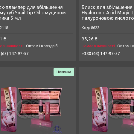
ск-плампер для збільшення
Блиск для збільшення 
му губ Snail Lip Oil з муцином
Hyaluronic Acid Magic Li
лика 5 мл
гіалуроновою кислото
2118
8622
1 ₴
35,26 ₴
є в наявності
Немає в наявності
Оптом і в роздріб
Оптом і 
 (63) 147-97-57
+380 (63) 147-97-57
Новинка