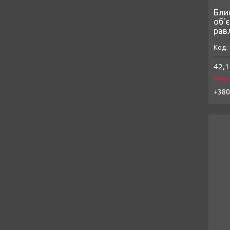
Бли
об'є
рав
42,1
Нема
+380