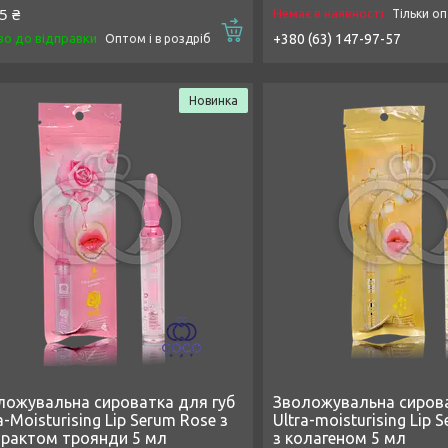
5 ₴
Немає в наявності
Тільки о
Купити
во до відправки
+380 (63) 147-97-57
Оптом і в роздріб
Новинка
ложувальна сироватка для губ
Зволожувальна сирова
a-Moisturising Lip Serum Rose з
Ultra-moisturising Lip 
трактом троянди 5 мл
з колагеном 5 мл