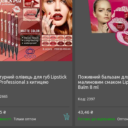
урний олівець для губ Lipstick
Поживний бальзам для 
Professional з китицею
малиновим смаком Lip 
Balm 8 ml
2665
2397
5 ₴
43,46 ₴
Купити
явності
Готово до відправки
Тільки оптом
Оптом 