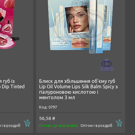
губ із
Блиск для збільшення об'єму губ
Dip Tinted
Lip Oil Volume Lips Silk Balm Spicy з
гіалуроновою кислотою і
ментолом 3 мл
0797
56,58 ₴
Купити
Купи
Готово до відправки
і в роздріб
Оптом і в роздріб