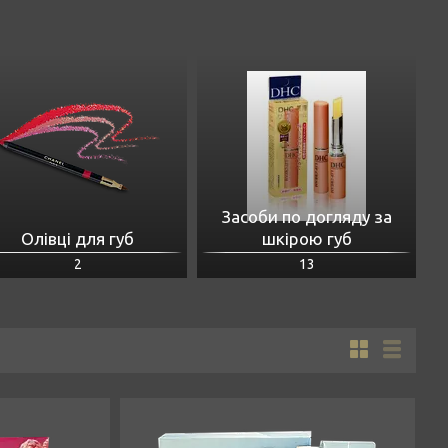
Засоби по догляду за
Олівці для губ
шкірою губ
2
13