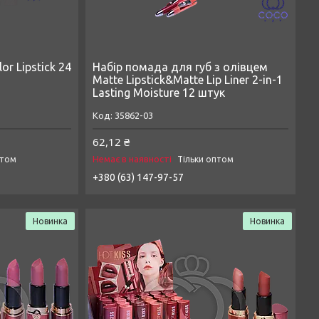
r Lipstick 24
Набір помада для губ з олівцем
Matte Lipstick&Matte Lip Liner 2-in-1
Lasting Moisture 12 штук
35862-03
62,12 ₴
Немає в наявності
птом
Тільки оптом
+380 (63) 147-97-57
Новинка
Новинка