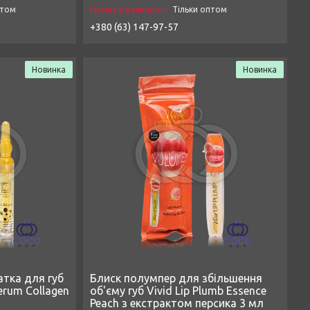
Немає в наявності
птом
Тільки оптом
+380 (63) 147-97-57
Новинка
Новинка
тка для губ
Блиск полумпер для збільшення
Serum Collagen
об'єму губ Vivid Lip Plumb Essence
Peach з екстрактом персика 3 мл