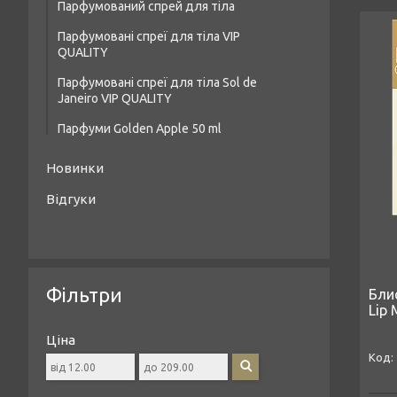
Парфумований спрей для тіла
Жіночі парфуми Golden Apple 60 ml
Дезодоранти
Парфумовані спреї для тіла VIP
Чоловічі парфуми Golden Apple 60 ml
Засоби для догляду за шкірою рук
QUALITY
Унісекс-парфуми Golden Apple 60 ml
Парфумовані спреї для тіла Sol de
Janeiro VIP QUALITY
Парфуми Golden Apple 50 ml
Жіночі парфуми Golden Apple 50 ml
Новинки
Унісекс парфуми Golden Apple 50 ml
Відгуки
Чоловічі парфуми Golden Apple 50 ml
Фільтри
Бли
Lip 
Ціна