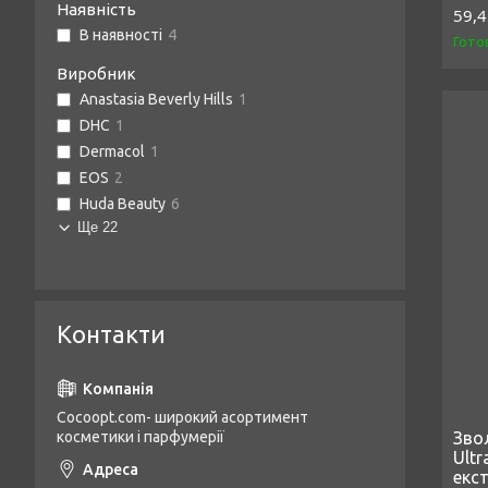
Наявність
59,4
В наявності
4
Гото
Виробник
Anastasia Beverly Hills
1
DHC
1
Dermacol
1
EOS
2
Huda Beauty
6
Ще 22
Контакти
Cocoopt.com- широкий асортимент
Зво
косметики і парфумерії
Ultr
екс