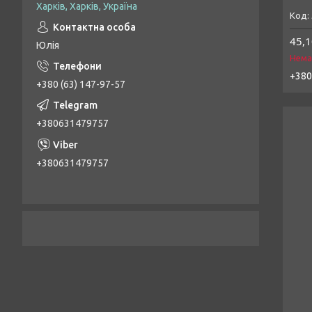
Харків, Харків, Україна
45,1
Юлія
Нема
+380
+380 (63) 147-97-57
+380631479757
+380631479757