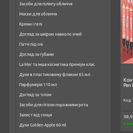
Засоби для пілінгу обличчя
Маски для волосся
Маски для обличчя
Масло для волосся
Креми і гелі
Догляд за шкірою навколо очей
Патчі під очі
Догляд за губами
La Mer та інша косметика преміум клас
Духи в пластиковому флаконі 65 мл
Конт
Парфумерія 110 мл
Pen 
Чоловічі парфуми аналог 65 мл
Догляд за тілом
Чоловіча парфумерія 110 мл
Жіночі парфуми аналог 65 мл
Засоби для гігієни порожнини рота
Засоби для душу та ванни
Парфумерія унісекс 110 мл
Унісекс-парфуми аналог 65 мл
Захист від сонця
38,9
Креми та лосьйони для тіла
Жіноча парфумерія 110 мл
В на
Духи Golden Apple 60 ml
Засоби для пілінгу тіла