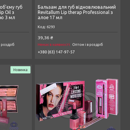
об'єму губ
Бальзам для губ відновлювальний
p Oil з
Revitallum Lip therap Professional з
ю 3 мл
алое 17 мл
6293
39,36 ₴
Немає в наявності
в роздріб
Оптом і в роздріб
+380 (63) 147-97-57
Новинка