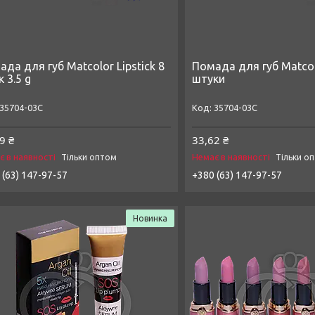
да для губ Matcolor Lipstick 8
Помада для губ Matcolo
 3.5 g
штуки
35704-03C
35704-03C
9 ₴
33,62 ₴
є в наявності
Немає в наявності
Тільки оптом
Тільки о
 (63) 147-97-57
+380 (63) 147-97-57
Новинка