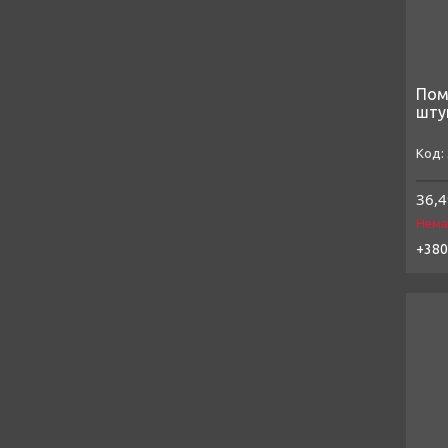
Пома
штук
36,4
Нема
+380