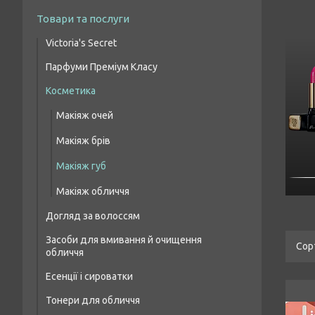
Товари та послуги
Victoria's Secret
Парфуми Преміум Класу
Парфумовані набори
Косметика
Жіночі парфуми преміум класу
Парфумований спрей для тіла
Макіяж очей
Чоловіча парфумована вода преміум
класу
Макіяж брів
Парфумерія унісекс преміум класу
Макіяж губ
Макіяж обличчя
Догляд за волоссям
Засоби для вмивання й очищення
Шампуні для волосся
обличчя
Бальзами та кондиціонери для волосся
Есенції і сироватки
Засоби для лікування волосся і шкіри
Тонери для обличчя
голови