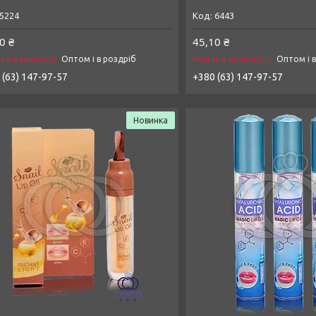
5224
6443
0 ₴
45,10 ₴
є в наявності
Немає в наявності
Оптом і в роздріб
Оптом і 
 (63) 147-97-57
+380 (63) 147-97-57
Новинка