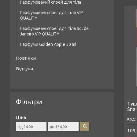
Парфумований спрей для тіла
Жіночі парфуми Golden Apple 60 ml
Дезодоранти
Парфумовані спреї для тіла VIP
Чоловічі парфуми Golden Apple 60 ml
Засоби для догляду за шкірою рук
QUALITY
Унісекс-парфуми Golden Apple 60 ml
Парфумовані спреї для тіла Sol de
Janeiro VIP QUALITY
Парфуми Golden Apple 50 ml
Жіночі парфуми Golden Apple 50 ml
Новинки
Унісекс парфуми Golden Apple 50 ml
Відгуки
Чоловічі парфуми Golden Apple 50 ml
Фільтри
Туш
Snai
Ціна
109,