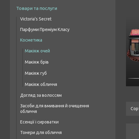
Товари та послуги
Victoria's Secret
Парфуми Преміум Класу
Парфумовані набори
Косметика
Жіночі парфуми преміум класу
Парфумований спрей для тіла
Макіяж очей
Чоловіча парфумована вода преміум
класу
Макіяж брів
Парфумерія унісекс преміум класу
Макіяж губ
Макіяж обличчя
Догляд за волоссям
Засоби для вмивання й очищення
Шампуні для волосся
обличчя
Бальзами та кондиціонери для волосся
Есенції і сироватки
Засоби для лікування волосся і шкіри
Тонери для обличчя
голови