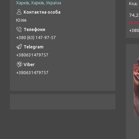
Харків, Харків, Україна
74,2
Юлія
Нема
+380
+380 (63) 147-97-57
+380631479757
+380631479757