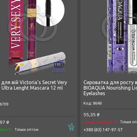
для вій Victoria's Secret Very
Сироватка для росту ві
 Ultra Lenght Mascara 12 ml
BIOAQUA Nourishing Li
Eyelashes
8648
6709
55,35 ₴
97 ₴
Немає в наявності
Тільки о
Купити
явності
+380 (63) 147-97-57
Тільки оптом