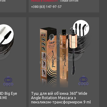
Немає в наявності
птом
Тільки оптом
+380 (63) 147-97-57
D Big Eye
Туш для вій об'ємна 360° Wide
4 Ml
Angle Rotation Mascara з
пензликом-трансформером 9 ml