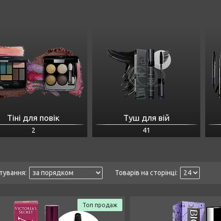
Тіні для повік
Туш для вій
2
41
Топ продаж