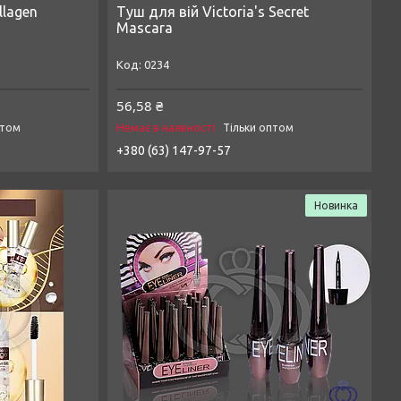
llagen
Туш для вій Victoria's Secret
Mascara
0234
56,58 ₴
Немає в наявності
птом
Тільки оптом
+380 (63) 147-97-57
Новинка