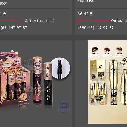
3190
8691
1 ₴
66,42 ₴
є в наявності
Немає в наявності
Оптом і в роздріб
Оптом і 
 (63) 147-97-57
+380 (63) 147-97-57