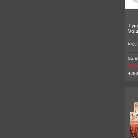
Туш
Vol
82 ₴
Нема
+380