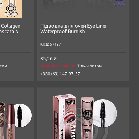
 Collagen
Підводка для очей Eye Liner
ascara з
Waterproof Burnish
57127
35,26 ₴
Немає в наявності
птом
Тільки оптом
+380 (63) 147-97-57