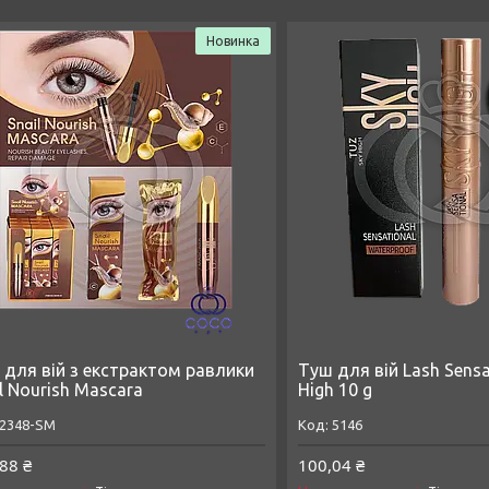
Новинка
 для вій з екстрактом равлики
Туш для вій Lash Sensa
l Nourish Mascara
High 10 g
2348-SM
5146
88 ₴
100,04 ₴