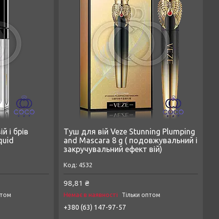
й і брів
Туш для вій Veze Stunning Plumping
quid
and Mascara 8 g ( подовжувальний і
закручувальний ефект вій)
4532
98,81 ₴
Немає в наявності
птом
Тільки оптом
+380 (63) 147-97-57