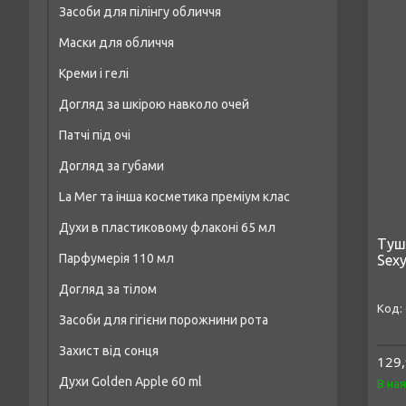
Засоби для пілінгу обличчя
Маски для волосся
Маски для обличчя
Масло для волосся
Креми і гелі
Догляд за шкірою навколо очей
Патчі під очі
Догляд за губами
La Mer та інша косметика преміум клас
Духи в пластиковому флаконі 65 мл
Туш 
Парфумерія 110 мл
Sexy
Чоловічі парфуми аналог 65 мл
Догляд за тілом
Чоловіча парфумерія 110 мл
Жіночі парфуми аналог 65 мл
Засоби для гігієни порожнини рота
Засоби для душу та ванни
Парфумерія унісекс 110 мл
Унісекс-парфуми аналог 65 мл
Захист від сонця
Креми та лосьйони для тіла
Жіноча парфумерія 110 мл
129,
Духи Golden Apple 60 ml
В на
Засоби для пілінгу тіла