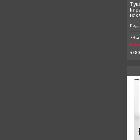
Туш
Imp
нак
74,2
Нема
+380