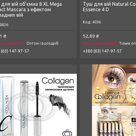
 для вій об'ємна 8 XL Mega
Туш для вій Natural Co
act Mascara з ефектом
Essence 4 D
ладних вій
4036
0826
1 ₴
52,89 ₴
є в наявності
Немає в наявності
Оптом і в роздріб
Тільки о
 (63) 147-97-57
+380 (63) 147-97-57