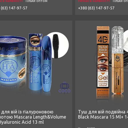
є в наявності
Немає в наявності
Тільки оптом
Тільки о
 (63) 147-97-57
+380 (63) 147-97-57
 для вій із гіалуроновою
Туш для вій подвійна 4
лотою Mascara Length&Volume
Black Mascara 15 Ml+ 1
yaluronic Acid 13 ml