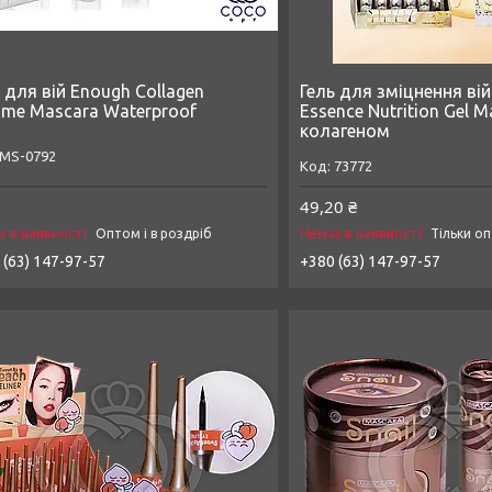
 для вій Enough Collagen
Гель для зміцнення вій
ume Mascara Waterproof
Essence Nutrition Gel M
колагеном
MS-0792
73772
49,20 ₴
є в наявності
Немає в наявності
Оптом і в роздріб
Тільки о
 (63) 147-97-57
+380 (63) 147-97-57