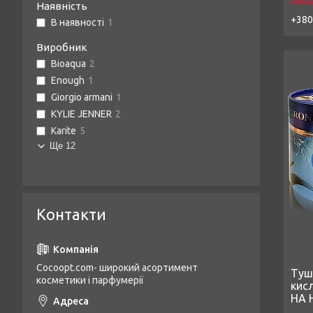
Нема
Наявність
+380
В наявності
1
Виробник
Bioaqua
2
Enough
1
Giorgio armani
1
KYLIE JENNER
2
Karite
5
Ще 12
Контакти
Cocoopt.com- широкий асортимент
Туш
косметики і парфумерії
кис
HA H