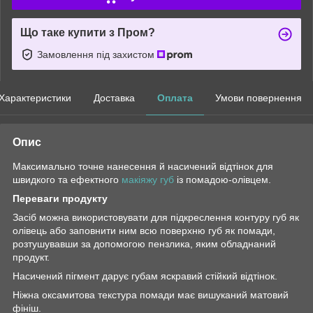
Що таке купити з Пром?
Замовлення під захистом
Характеристики
Доставка
Оплата
Умови повернення
Опис
Максимально точне нанесення й насичений відтінок для
швидкого та ефектного
макіяжу губ
із помадою-олівцем.
Переваги продукту
Засіб можна використовувати для підкреслення контуру губ як
олівець або заповнити ним всю поверхню губ як помади,
розтушувавши за допомогою пензлика, яким обладнаний
продукт.
Насичений пігмент дарує губам яскравий стійкий відтінок.
Ніжна оксамитова текстура помади має вишуканий матовий
фініш.