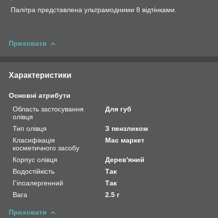
Палітра представлена ультрамодними 8 відтінками.
Приховати
Характеристики
Основні атрибути
Область застосування
Для губ
олівця
Тип олівця
З пензликом
Класифікація
Мас маркет
косметичного засобу
Корпус олівця
Дерев'яний
Водостійкість
Так
Гіпоалергенний
Так
Вага
2.5 г
Приховати