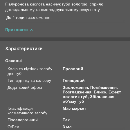
Гіалуронова кислота насичує губи вологою, сприяє
доглядальному та омолоджувальному результату.
До 4 годин зволоження.
Приховати
Характеристики
Основні
Колір та відтінок засобу
Прозорий
для губ
Тип відтінку та кольору
Глянцевий
Додатковий ефект
Зволоження, Пом'якшення,
Розгладження, Блиск, Ефект
вологих губ, Збільшення
об'єму губ
Класифікація
Мас маркет
косметичного засобу
Гіпоалергенний
Так
Об`єм
3 мл