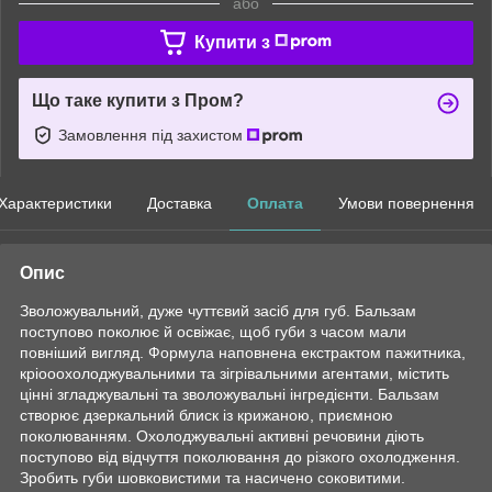
або
Купити з
Що таке купити з Пром?
Замовлення під захистом
Характеристики
Доставка
Оплата
Умови повернення
Опис
Зволожувальний, дуже чуттєвий засіб для губ. Бальзам
поступово поколює й освіжає, щоб губи з часом мали
повніший вигляд. Формула наповнена екстрактом пажитника,
кріооохолоджувальними та зігрівальними агентами, містить
цінні згладжувальні та зволожувальні інгредієнти. Бальзам
створює дзеркальний блиск із крижаною, приємною
поколюванням. Охолоджувальні активні речовини діють
поступово від відчуття поколювання до різкого охолодження.
Зробить губи шовковистими та насичено соковитими.