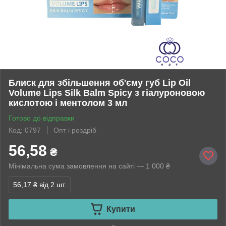
Блиск для збільшення об'єму губ Lip Oil
Volume Lips Silk Balm Spicy з гіалуроновою
кислотою і ментолом 3 мл
Готово до відправки
Код: 0797
Опт і роздріб
56,58
₴
Мінімальна сума замовлення на сайті — 1 000 ₴
56,17 ₴
від 2 шт.
Купити