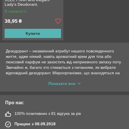
Lady's Deodorant,
Елегантний, 10 мл
В наявності
38,95
₴
Купити
Дезодорант – незамінний атрибут нашого повсякденного
життя, адже ніякий, навіть ароматний крем для тіла або
люксовий парфум не захистить від неприємного запаху поту.
Звичайно ж, багато хто стикається з питанням, як вибрати
відповідний дезодорант. Мікроорганізми, що знаходяться на
шкірі людини, постійно розмножуються, провокуючи
Показати все
неприємні запахи. Використовувати якісний антиперспірант
обов'язково для кожного, тому дізнаємося, що ринок
пропонує нам сьогодні.
Про нас
Як вибрати дезодорант: важливі поради
Сучасні фармацевтичні та косметичні компанії винаходять
революційні формули, які допомагають не лише боротися з
100% позитивних з 81 відгука за рік
неприємними запахами, а й усувати їхню причину. Якісні
Працює з 08.09.2018
дезодоранти зберігають водний баланс та природний pH.