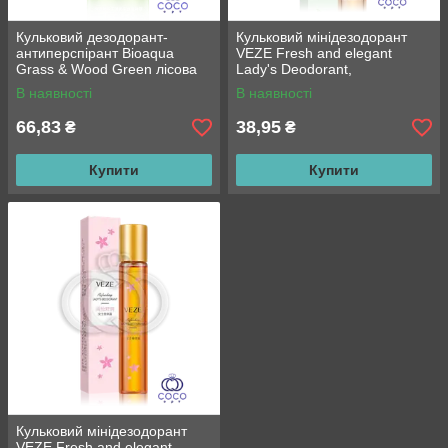
Кульковий дезодорант-
Кульковий мінідезодорант
антиперспірант Bioaqua
VEZE Fresh and elegant
Grass & Wood Green лісова
Lady's Deodorant,
свіжість
Елегантний, 10 мл
В наявності
В наявності
66,83
38,95
₴
₴
Купити
Купити
Кульковий мінідезодорант
VEZE Fresh and elegant