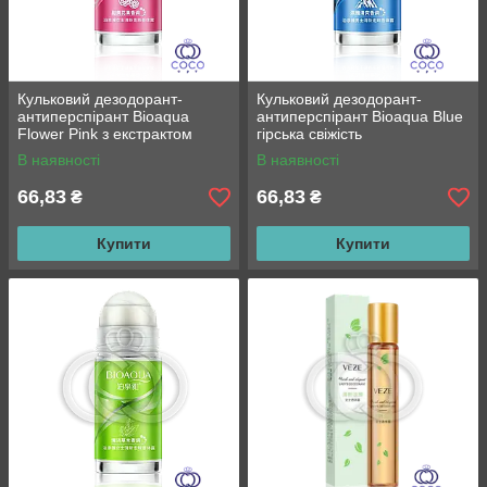
Кульковий дезодорант-
Кульковий дезодорант-
антиперспірант Bioaqua
антиперспірант Bioaqua Blue
Flower Pink з екстрактом
гірська свіжість
троянди
В наявності
В наявності
66,83
66,83
₴
₴
Купити
Купити