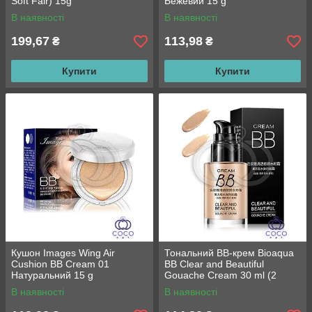
Soft Fair) 15g
Бежевий 15 g
В наявності
В наявності
199,67
113,98
₴
₴
Купити
Купити
Кушон Images Wing Air
Тональний BB-крем Bioaqua
Cushion BB Cream 01
BB Clear and Beautiful
Натуральний 15 g
Gouache Cream 30 ml (2
відтінки)
В наявності
В наявності