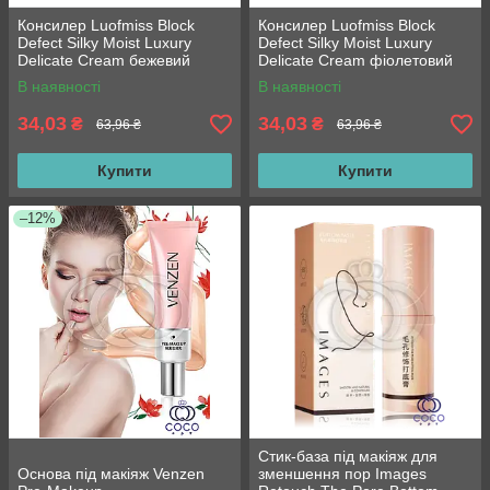
Консилер Luofmiss Block
Консилер Luofmiss Block
Defect Silky Moist Luxury
Defect Silky Moist Luxury
Delicate Cream бежевий
Delicate Cream фіолетовий
В наявності
В наявності
34,03
34,03
₴
₴
63,96 ₴
63,96 ₴
Купити
Купити
–12%
Стик-база під макіяж для
Основа під макіяж Venzen
зменшення пор Images