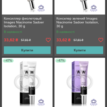
Консиллер фиолетовый
Консилер зелений Images
Images Niacinome Sadoer
Niacinome Sadoer Isolation,
Isolation, 30 g
30 g
В наявності
В наявності
33,62
33,62
₴
₴
57,81 ₴
57,81 ₴
Купити
Купити
–47%
–47%