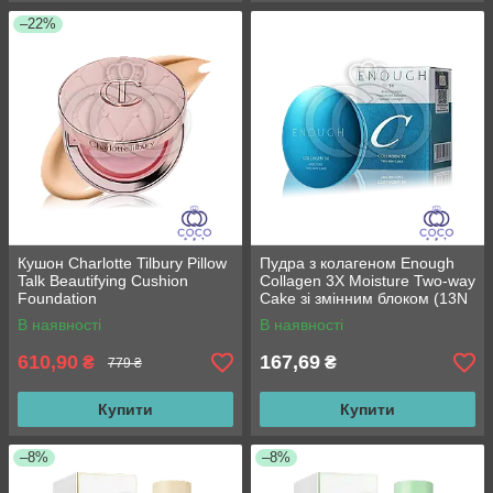
–22%
Кушон Charlotte Tilbury Pillow
Пудра з колагеном Enough
Talk Beautifying Cushion
Collagen 3X Moisture Two-way
Foundation
Cake зі змінним блоком (13N
тон)
В наявності
В наявності
610,90
167,69
₴
₴
779 ₴
Купити
Купити
–8%
–8%