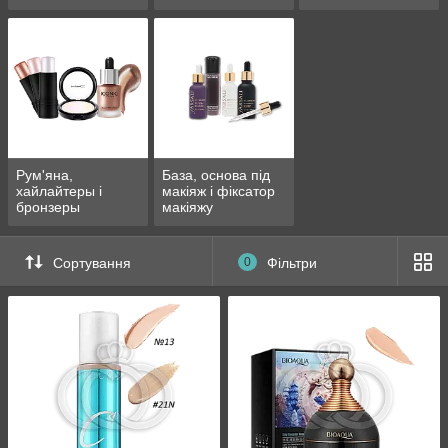
Рум'яна,
База, основа під
хайлайтеры і
макіяж і фіксатор
бронзеры
макіяжу
Сортування
0
Фільтри