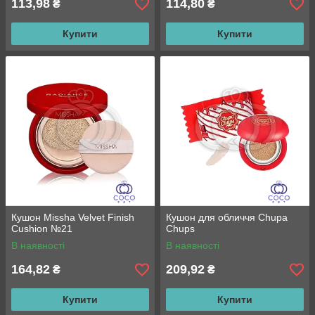
113,98
114,80
₴
₴
Купити
Купити
Кушон Missha Velvet Finish
Кушон для обличчя Chupa
Cushion №21
Chups
В наявності
В наявності
164,82
209,92
₴
₴
Купити
Купити