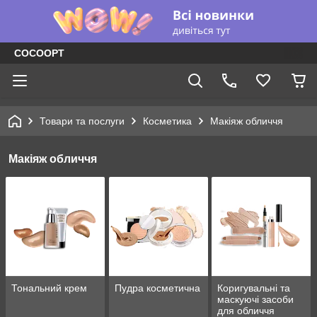
COCOOPT
Товари та послуги
Косметика
Макіяж обличчя
Макіяж обличчя
Тональний крем
Пудра косметична
Коригувальні та
маскуючі засоби
для обличчя