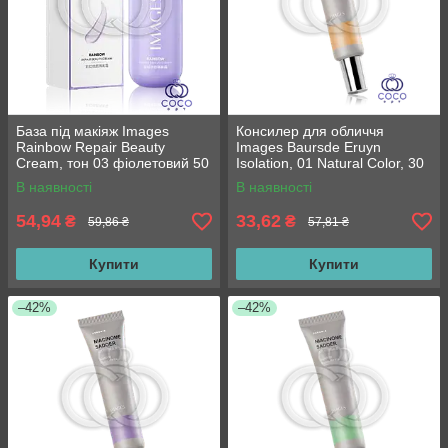
База під макіяж Images
Консилер для обличчя
Rainbow Repair Beauty
Images Baursde Eruyn
Cream, тон 03 фіолетовий 50
Isolation, 01 Natural Color, 30
г
г
В наявності
В наявності
54,94
33,62
₴
₴
59,86 ₴
57,81 ₴
Купити
Купити
–42%
–42%