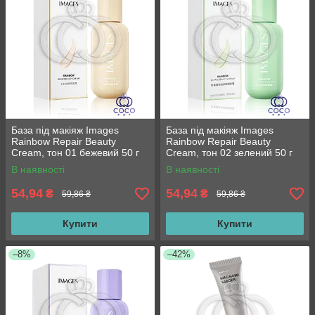
База під макіяж Images
База під макіяж Images
Rainbow Repair Beauty
Rainbow Repair Beauty
Cream, тон 01 бежевий 50 г
Cream, тон 02 зелений 50 г
В наявності
В наявності
54,94
54,94
₴
₴
59,86 ₴
59,86 ₴
Купити
Купити
–8%
–42%