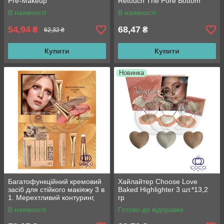
Pre-Makeup
Retouch The Pore Bottom
Paste, 8 г
В наявності
В наявності
54,94
68,47
₴
₴
62,32 ₴
Купити
Купити
Новинка
Багатофункційний кремовий
Хайлайтер Choose Love
засіб для стійкого макіяжу 3 в
Baked Highlighter 3 шт.*13,2
1. Мерехтливий контуринг,
гр
хайлайтер і рум'яна
В наявності
Готово до відправки