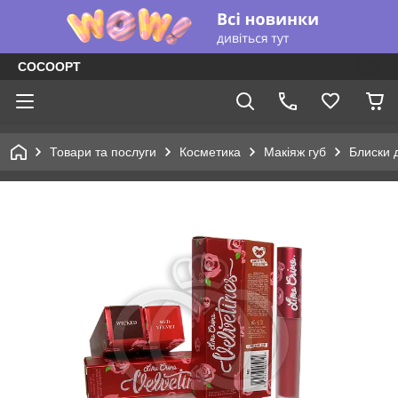
COCOOPT
Товари та послуги
Косметика
Макіяж губ
Блиски д