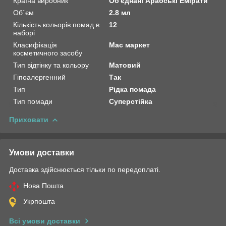
Країна виробник
Об'єднані Арабські Емірати
Об`єм
2.8 мл
Кількість кольорів помад в
12
наборі
Класифікація
Мас маркет
косметичного засобу
Тип відтінку та кольору
Матовий
Гіпоалергенний
Так
Тип
Рідка помада
Тип помади
Суперстійка
Приховати
Умови доставки
Доставка здійснюється тільки по передоплаті.
Нова Пошта
Укрпошта
Всі умови доставки