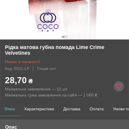
Рідка матова губна помада Lime Crime
Velvetines
Немає в наявності
Код: 5011-LP
Тільки опт
28,70
₴
Мінімальне замовлення — 12 шт.
Мінімальна сума замовлення на сайті — 1 000 ₴
Опис
Характеристики
Доставка
Оплата
Умови п
Опис