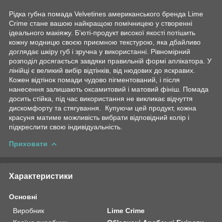
Рідка губна помада Velvetines американського бренда Lime
Crime стане вашою найкращою помічницею у створенні
ідеального макіяжу. Б'юті-продукт високої якості потішить
кожну модницю своєю приємною текстурою, яка дбайливо
доглядає шкіру губ і зручна у використанні. Рівномірний
розподіл досягається завдяки правильній формі аплікатора. У
лінійці є великий вибір відтінків, від нюдових до яскравих.
Кожен відтінок помади чудово пігментований, і після
нанесення залишають оксамитовий і матовий фініш. Помада
досить стійка, під час використання не викликає відчуття
дискомфорту та стягування. Купуючи цей продукт, кожна
красуня матиме можливість вибрати відповідний колір і
підкреслити свою індивідуальність.
Приховати
Характеристики
Основні
Виробник
Lime Crime