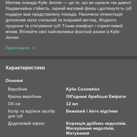
Матова помада Kylie Jenner — це те, що ви шукали так давно!
Надзвичайна стійкість, гарний матовий фініш і доглянутість губ
подарує вам представлену помада. Насичена пігментація
допоможе мати стильний та яскравий вигляд. Жодного
лущення та стягування губ! Тільки комфорт і сприятливий
вплив. Втілюйте свої найсміливіші фантазії разом із Kylie
Jenner.
Приховати
Характеристики
Основні
Виробник
Kylie Cosmetics
Країна виробник
Об'єднані Арабські Емірати
Об`єм
12 мл
Колір та відтінок засобу
Бежевий і його відтінки
для губ
Додатковий ефект
Корекція дрібних недоліків,
Маскування недоліків,
Матування