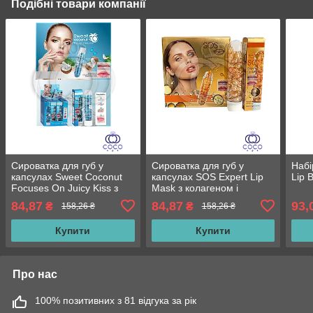
Подібні товари компанії
Сироватка для губ у
Сироватка для губ у
Набі
капсулах Sweet Coconut
капсулах SOS Expert Lip
Lip 
Focuses On Juicy Kiss з
Mask з колагеном і
кокосовою олією 45
золотом 45 штук*0,35 гр
84,87
84,87
93,
₴
₴
158,26 ₴
158,26 ₴
штук*0,35 гр
Купити
Купити
Про нас
100% позитивних з 81 відгука за рік