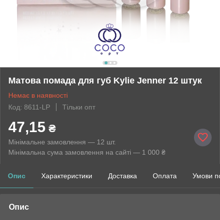
Матова помада для губ Kylie Jenner 12 штук
Немає в наявності
Код: 8611-LP
Тільки опт
47,15
₴
Мінімальне замовлення — 12 шт.
Мінімальна сума замовлення на сайті — 1 000 ₴
Опис
Характеристики
Доставка
Оплата
Умови п
Опис