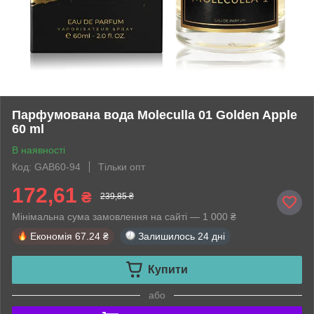
Парфумована вода Moleculla 01 Golden Apple
60 ml
В наявності
Код: GAB60-94
Тільки опт
172,61
₴
239,85 ₴
Мінімальна сума замовлення на сайті — 1 000 ₴
Економія
67.24 ₴
Залишилось
24 дні
Купити
або