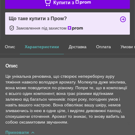
Купити з
Що таке купити з Пром?
Замовлення під захистом
Опис
Характеристики
Доставка
Оплата
Умови 
Опис
Це унікальна речовина, що створює непереборну ауру
тяжіння навколо володаря аромату. Молекула дуже мінлива,
вона може поводитися по-різному. Попри те, що в композиції
є всього один компонент, вона грає різними відтінками
залежно від багатьох чинників: пори року, погодних умов і
навіть вашого настрою. Вона обволікає вашу шкіру, немов
зливаючись із нею в одне ціле, і виділяє дивовижні пахощі,
спокушаючи оточення. Аромат то зникає, то знову вабить за
собою оксамитовим звучанням.
Приховати