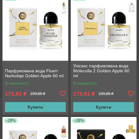
Унісекс парфумована вода
Парфумована вода Fluerr
Moleculla 2 Golden Apple 60
Narkotiqe Golden Apple 60 ml
ml
В наявності
В наявності
172,61
172,61
₴
₴
239,85 ₴
239,85 ₴
Купити
Купити
–28%
–28%