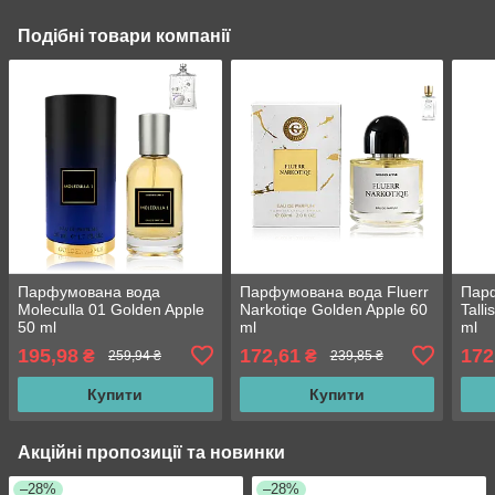
Подібні товари компанії
Парфумована вода
Парфумована вода Fluerr
Парф
Moleculla 01 Golden Apple
Narkotiqe Golden Apple 60
Tall
50 ml
ml
ml
195,98
172,61
172
₴
₴
259,94 ₴
239,85 ₴
Купити
Купити
Акційні пропозиції та новинки
–28%
–28%