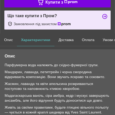
Купити з
Що таке купити з Пром?
Замовлення під захистом
Опис
Характеристики
Доставка
Оплата
Умови 
Опис
Парфумерна вода належить до східно-фужерної групи.
Мандарин, лаванда, петитгрейн і чорна смородина
відкривають композицію. Вони звучать яскраво та соковито.
Жасмин, лаванда та квіти апельсина розкриваються
поступово та наповнюють хтивою хворобою.
Мадагаскарська ваніль, сіра амбра, кедр і мускус завершують
ансамбль, але його відлуння будуть доноситися ще довго.
Живіть за своїми правилами, будьте птицею вільного польоту
— чується в кожній краплі шедевра від Yves Saint Laurent.