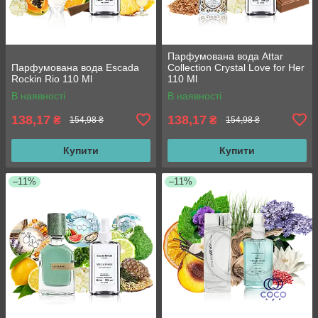
Парфумована вода Attar
Парфумована вода Escada
Collection Crystal Love for Her
Rockin Rio 110 Ml
110 Ml
В наявності
В наявності
138,17
138,17
₴
₴
154,98 ₴
154,98 ₴
Купити
Купити
–11%
–11%