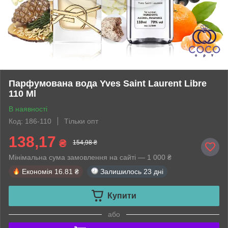
Парфумована вода Yves Saint Laurent Libre
110 Ml
В наявності
Код: 186-110
Тільки опт
138,17
₴
154,98 ₴
Мінімальна сума замовлення на сайті — 1 000 ₴
Економія
16.81 ₴
Залишилось
23 дні
Купити
або