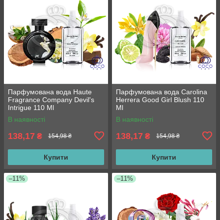
Парфумована вода Haute
Парфумована вода Carolina
Fragrance Company Devil's
Herrera Good Girl Blush 110
Intrigue 110 Ml
Ml
В наявності
В наявності
138,17
138,17
₴
₴
154,98 ₴
154,98 ₴
Купити
Купити
–11%
–11%