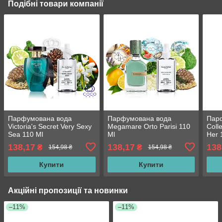
Подібні товари компанії
Парфумована вода
Парфумована вода
Парф
Victoria's Secret Very Sexy
Megamare Orto Parisi 110
Colle
Sea 110 Ml
Ml
Her 
138,17
138,17
138
₴
₴
154,98 ₴
154,98 ₴
Купити
Купити
Акційні пропозиції та новинки
–11%
–11%