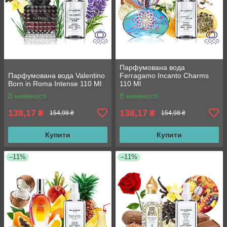
Парфумована вода
Парфумована вода Valentino
Ferragamo Incanto Charms
Born in Roma Intense 110 Ml
110 Ml
В наявності
В наявності
138,17
138,17
₴
₴
154,98 ₴
154,98 ₴
Купити
Купити
–11%
–11%