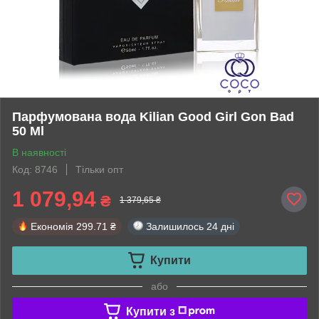
Парфумована вода Kilian Good Girl Gon Bad
50 Ml
В наявності
Код: 8746
Тільки опт
1 079,94
₴
1 379,65 ₴
Економія
299.71 ₴
Залишилось
24 дні
Купити
або
Купити з