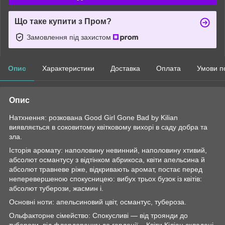
Що таке купити з Пром?
Замовлення під захистом
Опис
Характеристики
Доставка
Оплата
Умови п
Опис
Натхнення: розкована Good Girl Gone Bad by Kilian
виявляється в соковитому квітковому вихорі в саду добра та
зла.
Історія аромату: наполовину невинний, наполовину хтивий,
абсолют османтусу з відтінком абрикоса, квіти апельсина й
абсолют травневе ріже, відкривають аромат, постає перед
неперевершеною спокусницею: вибух трьох бузок із квітів:
абсолют туберози, жасмин і.
Основні ноти: апельсиновий цвіт, османтус, тубероза.
Ольфакторне сімейство: Спокусливі — від троянди до
туберози, від флердоранжу до гарденії... Квіти Кіліан складені