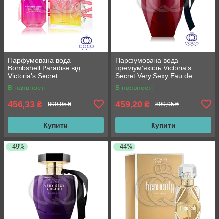
Парфумована вода
Парфумована вода
Bombshell Paradise від
преміум'якість Victoria's
Victoria's Secret
Secret Very Sexy Eau de
Parfum 100 Мл
В наявності
В наявності
456,33
459,20
₴
₴
899,95 ₴
899,95 ₴
Купити
Купити
–49%
–44%