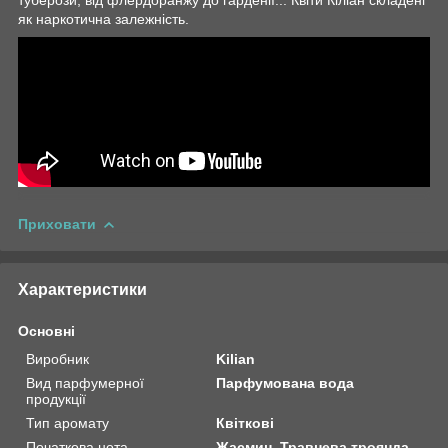
як наркотична залежність.
Приховати
Характеристики
Основні
Виробник
Kilian
Вид парфумерної
Парфумована вода
продукції
Тип аромату
Квіткові
Початкова нота
Жасмин, Травнева троянда,