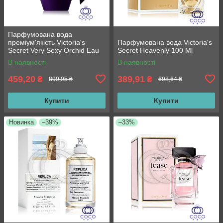
Парфумована вода
преміум'якість Victoria's
Парфумована вода Victoria's
Secret Very Sexy Orchid Eau
Secret Heavenly 100 Ml
de Parfum 100 Мл
В наявності
В наявності
459,20
389,91
₴
₴
899,95 ₴
698,64 ₴
Купити
Купити
Новинка
–39%
–33%