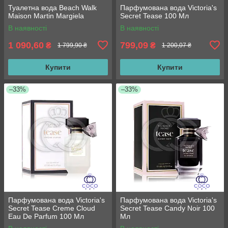
Туалетна вода Beach Walk
Парфумована вода Victoria's
Maison Martin Margiela
Secret Tease 100 Мл
В наявності
В наявності
1 090,60
799,09
₴
₴
1 799,90 ₴
1 200,07 ₴
Купити
Купити
–33%
–33%
Парфумована вода Victoria's
Парфумована вода Victoria's
Secret Tease Creme Cloud
Secret Tease Candy Noir 100
Eau De Parfum 100 Мл
Мл