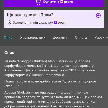
Купити з
Що таке купити з Пром?
Замовлення під захистом
Опис
Характеристики
Доставка
Оплата
Умови п
Опис
2# nota di viaggio (shukran) Meo Fusciuni — це аромат
парфумів для чоловіків і жінок, що належить до аромату
Ароматичні. Цей аромат був випущений 2011 року, а його
парфумером є Giuseppe Imprezzabile.
Назва парфумів транскрибується як "друга нота подорожі
(скран)".:
Аромат Shukran — це ода радості та щастя, яке нам
приносять подорожі та зустрічі з новими людьми. Цей аромат
присвячений корінним жителям берберам, дуже мирним і
доброзичливим цивілізаціям. Він створений на основі