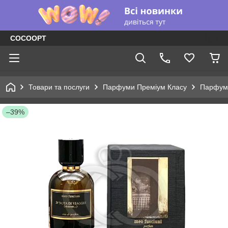
COCOOPT
Товари та послуги
Парфуми Преміум Класу
Парфуме
–39%