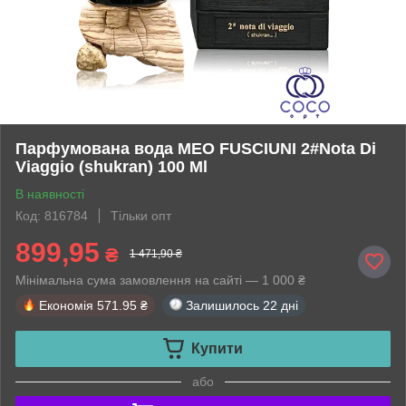
Парфумована вода MEO FUSCIUNI 2#Nota Di
Viaggio (shukran) 100 Ml
В наявності
Код: 816784
Тільки опт
899,95
₴
1 471,90 ₴
Мінімальна сума замовлення на сайті — 1 000 ₴
Економія
571.95 ₴
Залишилось
22 дні
Купити
або