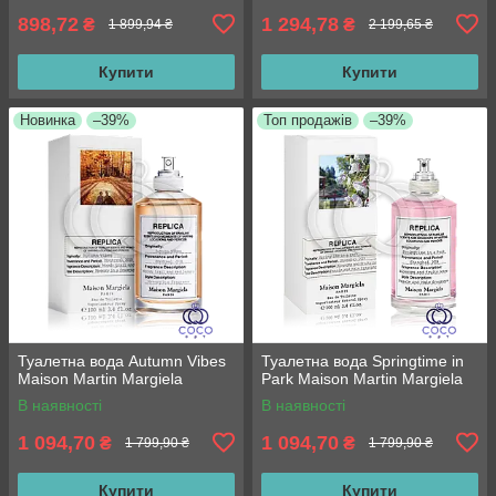
898,72
1 294,78
₴
₴
1 899,94 ₴
2 199,65 ₴
Купити
Купити
Новинка
–39%
Топ продажів
–39%
Туалетна вода Autumn Vibes
Туалетна вода Springtime in
Maison Martin Margiela
Park Maison Martin Margiela
В наявності
В наявності
1 094,70
1 094,70
₴
₴
1 799,90 ₴
1 799,90 ₴
Купити
Купити