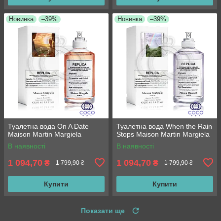
Новинка
–39%
Новинка
–39%
Туалетна вода On A Date
Туалетна вода When the Rain
Maison Martin Margiela
Stops Maison Martin Margiela
В наявності
В наявності
1 094,70
1 094,70
₴
₴
1 799,90 ₴
1 799,90 ₴
Купити
Купити
Показати ще