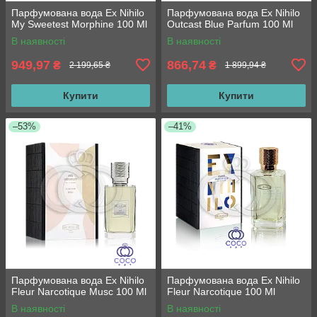
Парфумована вода Ex Nihilo
Парфумована вода Ex Nihilo
My Sweetest Morphine 100 Ml
Outcast Blue Parfum 100 Ml
В наявності
В наявності
949,97
866,74
₴
₴
2 199,65 ₴
1 899,94 ₴
Купити
Купити
–53%
–41%
Парфумована вода Ex Nihilo
Парфумована вода Ex Nihilo
Fleur Narcotique Musc 100 Ml
Fleur Narcotique 100 Ml
В наявності
В наявності