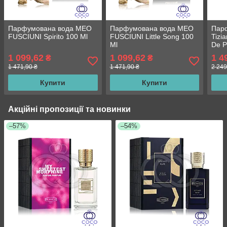
Парфумована вода MEO
Парфумована вода MEO
Пар
FUSCIUNI Spirito 100 Ml
FUSCIUNI Little Song 100
Tizia
Ml
De P
1 099,62
1 099,62
1 4
₴
₴
1 471,90 ₴
1 471,90 ₴
2 249
Купити
Купити
Акційні пропозиції та новинки
–57%
–54%