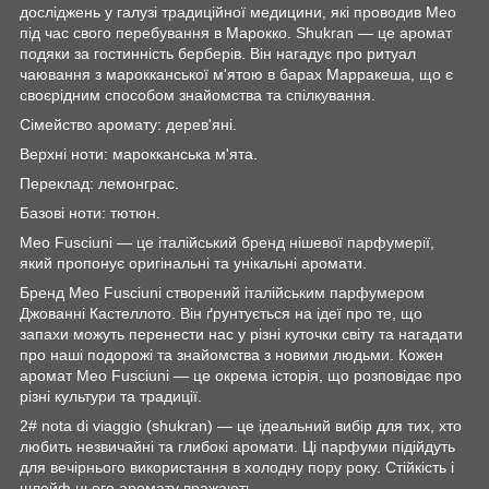
досліджень у галузі традиційної медицини, які проводив Мео
під час свого перебування в Марокко. Shukran — це аромат
подяки за гостинність берберів. Він нагадує про ритуал
чаювання з марокканської м'ятою в барах Марракеша, що є
своєрідним способом знайомства та спілкування.
Сімейство аромату: дерев'яні.
Верхні ноти: марокканська м'ята.
Переклад: лемонграс.
Базові ноти: тютюн.
Meo Fusciuni — це італійський бренд нішевої парфумерії,
який пропонує оригінальні та унікальні аромати.
Бренд Meo Fusciuni створений італійським парфумером
Джованні Кастеллото. Він ґрунтується на ідеї про те, що
запахи можуть перенести нас у різні куточки світу та нагадати
про наші подорожі та знайомства з новими людьми. Кожен
аромат Meo Fusciuni — це окрема історія, що розповідає про
різні культури та традиції.
2# nota di viaggio (shukran) — це ідеальний вибір для тих, хто
любить незвичайні та глибокі аромати. Ці парфуми підійдуть
для вечірнього використання в холодну пору року. Стійкість і
шлейф цього аромату вражають.