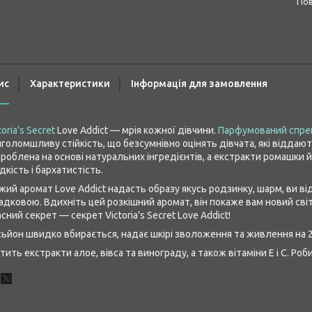
п
ис
Характеристики
Інформація для замовлення
toria's Secret
Love Addict — мрія кожної дівчини.
Парфумований спрей
голомшливу стійкість, що безсумнівно оцінять дівчата, які віддають
роблена на основі натуральних інгредієнтів, а екстракти ромашки й
дкість і бархатистість.
жий аромат Love Addict надасть образу якусь родзинку, шарм, ви в
адковою. Вдихніть цей розкішний аромат, він покаже вам новий світ
сний секрет — секрет Victoria's Secret Love Addict!
ьйон швидко вбирається, надає шкірі зволоження та живлення на 2
тить екстракти алое, вівса та винограду, а також вітаміни E і C. Роб