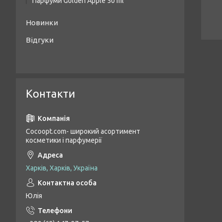
Парфуми Golden Apple 50 ml
Жіночі парфуми Golden Apple 50 ml
Новинки
Унісекс парфуми Golden Apple 50 ml
Відгуки
Чоловічі парфуми Golden Apple 50 ml
Контакти
Cocoopt.com- широкий асортимент
косметики і парфумерії
Харків, Харків, Україна
Юлія