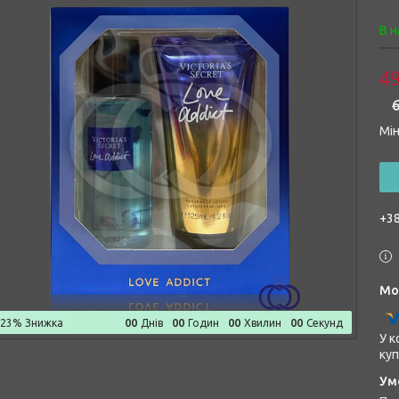
В н
49
6
Мін
+38
0
0
0
0
0
0
0
0
–23%
Днів
Годин
Хвилин
Секунд
У к
куп