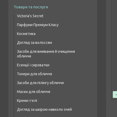
Товари та послуги
Victoria's Secret
Парфуми Преміум Класу
Парфумовані набори
Косметика
Жіночі парфуми преміум класу
Парфумований спрей для тіла
Догляд за волоссям
Макіяж очей
Чоловіча парфумована вода преміум
класу
Засоби для вмивання й очищення
Шампуні для волосся
Макіяж брів
обличчя
Парфумерія унісекс преміум класу
Бальзами та кондиціонери для волосся
Макіяж губ
Есенції і сироватки
Засоби для лікування волосся і шкіри
Макіяж обличчя
Тонери для обличчя
голови
Засоби для пілінгу обличчя
Маски для волосся
Маски для обличчя
Масло для волосся
Креми і гелі
Догляд за шкірою навколо очей