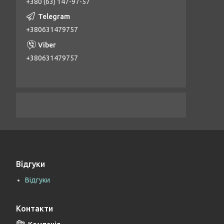
+380 (63) 147-97-57
+380631479757
+380631479757
Відгуки
Відгуки
Контакти