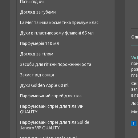
Патчі під очі
Догляд за губами
La Mer та інша косметика преміум клас
Духи в пластиковому флаконі 65 мл
Оп
Парфумерія 110 мл
Чоловічі парфуми аналог 65 мл
Догляд за тілом
Чоловіча парфумерія 110 мл
Жіночі парфуми аналог 65 мл
Vic
при
Засоби для гігієни порожнини рота
Засоби для душу та ванни
Парфумерія унісекс 110 мл
Унісекс-парфуми аналог 65 мл
роз
Захист від сонця
гла
Креми та лосьйони для тіла
Жіноча парфумерія 110 мл
Сві
Духи Golden Apple 60 ml
Засоби для пілінгу тіла
заг
вла
Парфумований спрей для тіла
Жіночі парфуми Golden Apple 60 ml
Дезодоранти
Лос
Парфумовані спреї для тіла VIP
Чоловічі парфуми Golden Apple 60 ml
Засоби для догляду за шкірою рук
QUALITY
Міс
Унісекс-парфуми Golden Apple 60 ml
Парфумовані спреї для тіла Sol de
Janeiro VIP QUALITY