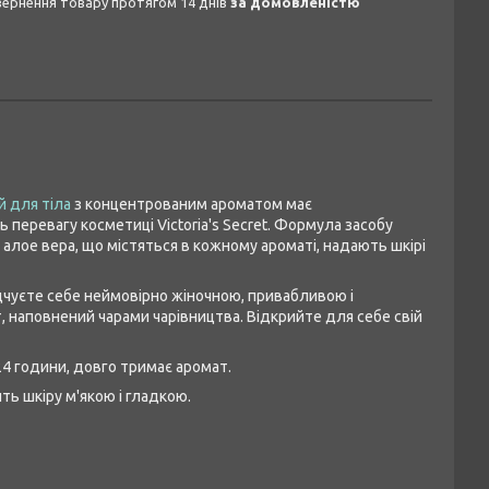
овернення товару протягом 14 днів
за домовленістю
 для тіла
з концентрованим ароматом має
 перевагу косметиці Victoria's Secret. Формула засобу
 алое вера, що містяться в кожному ароматі, надають шкірі
ідчуєте себе неймовірно жіночною, привабливою і
, наповнений чарами чарівництва. Відкрийте для себе свій
4 години, довго тримає аромат.
ить шкіру м'якою і гладкою.