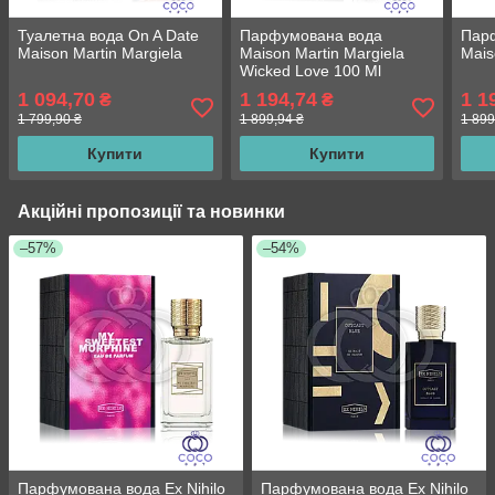
Туалетна вода On A Date
Парфумована вода
Парф
Maison Martin Margiela
Maison Martin Margiela
Mais
Wicked Love 100 Ml
1 094,70
1 194,74
1 1
₴
₴
1 799,90 ₴
1 899,94 ₴
1 899
Купити
Купити
Акційні пропозиції та новинки
–57%
–54%
Парфумована вода Ex Nihilo
Парфумована вода Ex Nihilo