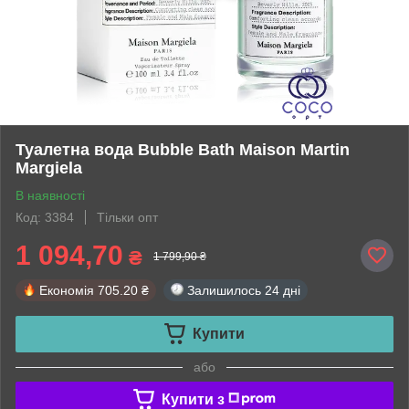
Туалетна вода Bubble Bath Maison Martin
Margiela
В наявності
Код: 3384
Тільки опт
1 094,70
₴
1 799,90 ₴
Економія
705.20 ₴
Залишилось
24 дні
Купити
або
Купити з