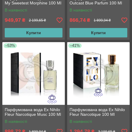
My Sweetest Morphine 100 Ml
Outcast Blue Parfum 100 Ml
В наявності
В наявності
949,97
866,74
₴
₴
2 199,65 ₴
1 899,94 ₴
Купити
Купити
–53%
–41%
Парфумована вода Ex Nihilo
Парфумована вода Ex Nihilo
Fleur Narcotique Musc 100 Ml
Fleur Narcotique 100 Ml
В наявності
В наявності
898,72
1 294,78
₴
₴
1 899,94 ₴
2 199,65 ₴