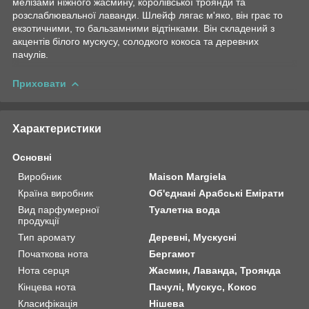
мелізами ніжного жасмину, королівської троянди та
розслаблювальної лаванди. Шлейф лягає м'яко, він грає то
екзотичними, то бальзамними відтінками. Він складений з
акцентів білого мускусу, солодкого кокоса та деревних
пачулів.
Приховати
Характеристики
Основні
Виробник
Maison Margiela
Країна виробник
Об'єднані Арабські Емірати
Вид парфумерної
Туалетна вода
продукції
Тип аромату
Деревні, Мускусні
Початкова нота
Бергамот
Нота серця
Жасмин, Лаванда, Троянда
Кінцева нота
Пачулі, Мускус, Кокос
Класифікація
Нішева