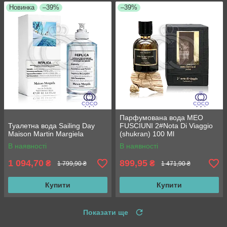
Новинка
–39%
–39%
Парфумована вода MEO
Туалетна вода Sailing Day
FUSCIUNI 2#Nota Di Viaggio
Maison Martin Margiela
(shukran) 100 Ml
В наявності
В наявності
1 094,70
899,95
₴
₴
1 799,90 ₴
1 471,90 ₴
Купити
Купити
Показати ще