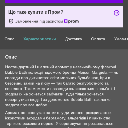
Що таке купити з Пром?
Замовлення під захистом
Опис
Характеристики
Доставка
Оплата
Умови 
Опис
Нестандартний і шалений аромат у незвичайному флаконі.
Bubble Bath колекції відомого бренда Maison Margiela — як
спогади про дитинство: світи мильних бульбашок, ігри в
безсейні, замки на піску — так багато безтурботного та
веселого. Такі моменти назавжди залишаються в пам'яті. І
згодом їх не хочеться забувати, туди тільки хочеться
повернутися іноді. І за допомогою Bubble Bath так легко
згадати про все добре.
Аромат, що спонукає на мить у дитинство, розкривається
іскристими акордами бергамоту, альдегідів і пікантністю
терпкого рожевого перцю. У серці звучання розсипається