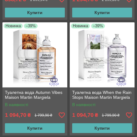
Купити
Купити
Новинка
–39%
Новинка
–39%
Туалетна вода Autumn Vibes
Туалетна вода When the Rain
Maison Martin Margiela
Stops Maison Martin Margiela
В наявності
В наявності
1 094,70
1 094,70
₴
₴
1 799,90 ₴
1 799,90 ₴
Купити
Купити