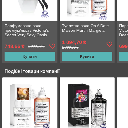
Парфумована вода
Туалетна вода On A Date
Пар
преміум'якість Victoria's
Maison Martin Margiela
Vict
Secret Very Sexy Oasis
Deep
Eau de Parfum 100 Мл
1 094,70
₴
748,66
699
₴
1 099,62 ₴
1 799,90 ₴
Купити
Купити
Подібні товари компанії