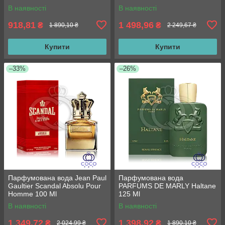
В наявності
В наявності
918,81
1 498,96
₴
₴
1 890,10 ₴
2 249,67 ₴
Купити
Купити
–33%
–26%
Парфумована вода Jean Paul
Парфумована вода
Gaultier Scandal Absolu Pour
PARFUMS DE MARLY Haltane
Homme 100 Ml
125 Ml
В наявності
В наявності
1 349,72
1 398,92
₴
₴
2 024,99 ₴
1 890,10 ₴