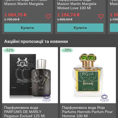
Maison Martin Margiela
Maison Martin Margiela
Mais
Wicked Love 100 Ml
1 094,70
1 194,74
1 0
₴
₴
1 799,90 ₴
1 899,94 ₴
1 799
Купити
Купити
Акційні пропозиції та новинки
–51%
–33%
Парфумована вода
Парфумована вода Roja
PARFUMS DE MARLY
Parfums Harrods Parfum Pour
Pegasus Exclusif 125 Ml
Homme 100 Ml