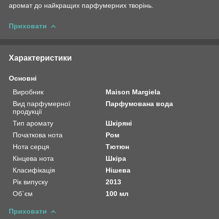
аромат до найкращих парфумерних творінь.
Приховати
Характеристики
Основні
Виробник
Maison Margiela
Вид парфумерної
Парфумована вода
продукції
Тип аромату
Шкіряні
Початкова нота
Ром
Нота серця
Тютюн
Кінцева нота
Шкіра
Класифікація
Нішева
Рік випуску
2013
Об`єм
100 мл
Приховати