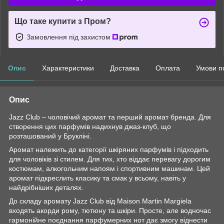
Що таке купити з Пром?
Замовлення під захистом
Опис
Характеристики
Доставка
Оплата
Умови п
Опис
Jazz Club – чоловічий аромат та перший аромат бренда. Для
створення цих парфумів надихнув джаз-клуб, що
розташований у Брукліні.
Аромат належить до категорії шкіряних парфумів і підходить
для чоловіків зі стилем. Для тих, хто віддає перевагу дорогим
костюмам, алкогольним напоям і спортивним машинам. Цей
аромат підкреслить класику та смак у всьому, навіть у
найдрібніших деталях.
До складу аромату Jazz Club від Maison Martin Margiela
входять акорди рому, тютюну та шкіри. Просте, але водночас
гармонійне поєднання парфумерних нот дає змогу віднести