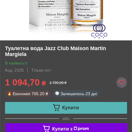
Туалетна вода Jazz Club Maison Martin
Margiela
В наявності
Код: 2105
Тільки опт
1 094,70
₴
1 799,90 ₴
Економія
705.20 ₴
Залишилось
23 дні
Купити
або
Купити з