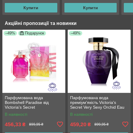
Купити
Купити
Акційні пропозиції та новинки
–49%
Подарунок
–49%
Парфумована вода
Парфумована вода
Bombshell Paradise від
преміум'якість Victoria's
Victoria's Secret
Secret Very Sexy Orchid Eau
de Parfum 100 Мл
В наявності
В наявності
456,33
459,20
₴
₴
899,95 ₴
899,95 ₴