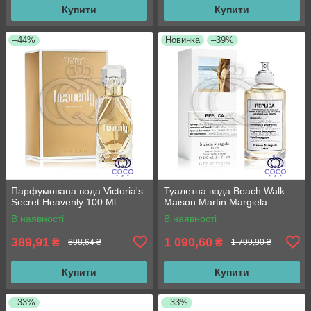
Купити
Купити
–44%
Новинка
–39%
Парфумована вода Victoria's
Туалетна вода Beach Walk
Secret Heavenly 100 Ml
Maison Martin Margiela
В наявності
В наявності
389,91
1 090,60
₴
₴
698,64 ₴
1 799,90 ₴
Купити
Купити
–33%
–33%