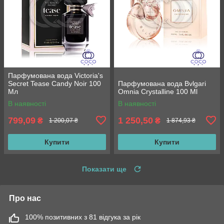
Парфумована вода Victoria's
Secret Tease Candy Noir 100
Парфумована вода Bvlgari
Мл
Omnia Crystalline 100 Ml
В наявності
В наявності
799,09
1 250,50
₴
₴
1 200,07 ₴
1 874,93 ₴
Купити
Купити
Показати ще
Про нас
100% позитивних з 81 відгука за рік