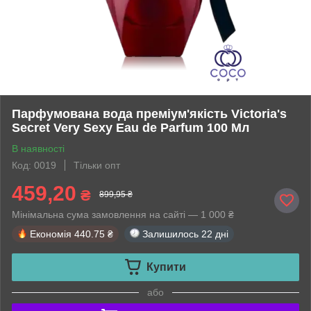
Парфумована вода преміум'якість Victoria's
Secret Very Sexy Eau de Parfum 100 Мл
В наявності
Код: 0019
Тільки опт
459,20
₴
899,95 ₴
Мінімальна сума замовлення на сайті — 1 000 ₴
Економія
440.75 ₴
Залишилось
22 дні
Купити
або