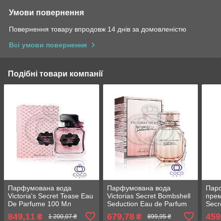
Умови повернення
Повернення товару впродовж 14 днів за домовленістю
Всі умови повернення
Подібні товари компанії
Парфумована вода
Парфумована вода
Пар
Victoria's Secret Tease Eau
Victorias Secret Bombshell
прем
De Parfume 100 Мл
Seduction Eau de Parfum
Secr
(Оригінальна якість) 100
Eau 
849,11
679,78
459
₴
₴
1 200,07 ₴
899,95 ₴
мл