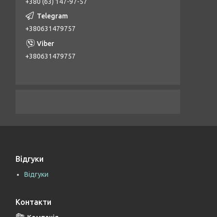
+380 (63) 147-97-57
+380631479757
+380631479757
Відгуки
Відгуки
Контакти