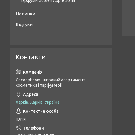
Парфуми Golden Apple 50 ml
Жіночі парфуми Golden Apple 50 ml
Новинки
Унісекс парфуми Golden Apple 50 ml
Відгуки
Чоловічі парфуми Golden Apple 50 ml
Контакти
Cocoopt.com- широкий асортимент
косметики і парфумерії
Харків, Харків, Україна
Юлія