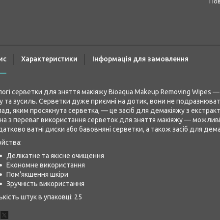
п
ис
Характеристики
Інформація для замовлення
огі серветки для зняття макіяжу Bioaqua Makeup Removing Wipes —
у та зусиль. Серветки дуже приємні на дотик, вони не подразнюва
ад, яким просякнута серветка, — це засіб для демакіяжу з екстра
а з переваг використання серветок для зняття макіяжу — можливі
атково ватні диски або бавовняні серветки, а також засіб для демак
йства:
Делікатне та якісне очищення
Економне використання
Пом'якшення шкіри
Зручність використання
ькість штук в упаковці: 25