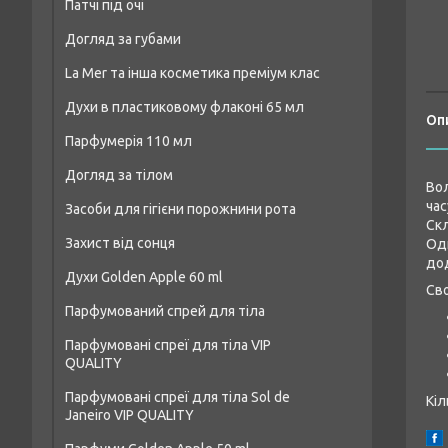
Патчі під очі
Догляд за губами
La Mer та інша косметика преміум клас
Духи в пластиковому флаконі 65 мл
Оп
Парфумерія 110 мл
Чоловічі парфуми аналог 65 мл
Догляд за тілом
Чоловіча парфумерія 110 мл
Жіночі парфуми аналог 65 мл
Вол
час
Засоби для гігієни порожнини рота
Засоби для душу та ванни
Парфумерія унісекс 110 мл
Унісекс-парфуми аналог 65 мл
Скл
Захист від сонця
Одн
Креми та лосьйони для тіла
Жіноча парфумерія 110 мл
дод
Духи Golden Apple 60 ml
Засоби для пілінгу тіла
Сво
Парфумований спрей для тіла
Жіночі парфуми Golden Apple 60 ml
Дезодоранти
Парфумовані спреї для тіла VIP
Чоловічі парфуми Golden Apple 60 ml
Засоби для догляду за шкірою рук
QUALITY
Унісекс-парфуми Golden Apple 60 ml
Парфумовані спреї для тіла Sol de
Кіл
Janeiro VIP QUALITY