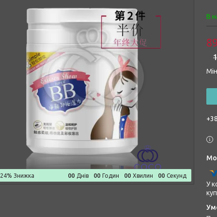
В н
89
1
Мін
+38
0
0
0
0
0
0
0
0
–24%
Днів
Годин
Хвилин
Секунд
У к
куп