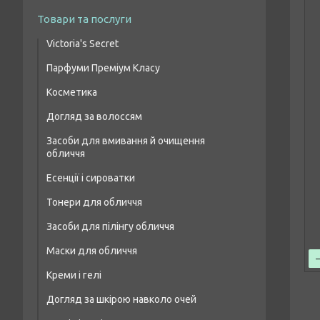
Товари та послуги
Victoria's Secret
Парфуми Преміум Класу
Парфумовані набори
Косметика
Жіночі парфуми преміум класу
Парфумований спрей для тіла
Догляд за волоссям
Макіяж очей
Чоловіча парфумована вода преміум
класу
Засоби для вмивання й очищення
Шампуні для волосся
Макіяж брів
обличчя
Парфумерія унісекс преміум класу
Бальзами та кондиціонери для волосся
Макіяж губ
Есенції і сироватки
Засоби для лікування волосся і шкіри
Макіяж обличчя
Тонери для обличчя
голови
Засоби для пілінгу обличчя
Маски для волосся
Маски для обличчя
Масло для волосся
Креми і гелі
Догляд за шкірою навколо очей