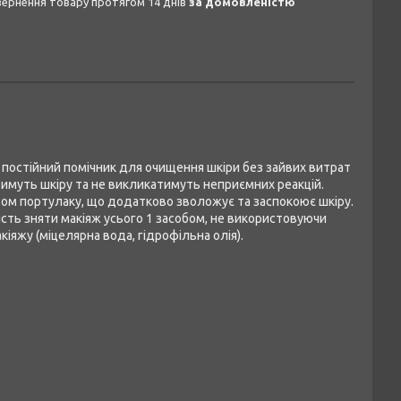
овернення товару протягом 14 днів
за домовленістю
 постійний помічник для очищення шкіри без зайвих витрат
тимуть шкіру та не викликатимуть неприємних реакцій.
ктом портулаку, що додатково зволожує та заспокоює шкіру.
сть зняти макіяж усього 1 засобом, не використовуючи
іяжу (міцелярна вода, гідрофільна олія).