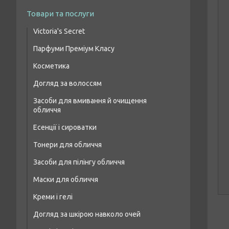
Товари та послуги
Victoria's Secret
Парфуми Преміум Класу
Парфумовані набори
Косметика
Жіночі парфуми преміум класу
Парфумований спрей для тіла
Догляд за волоссям
Макіяж очей
Чоловіча парфумована вода преміум
класу
Засоби для вмивання й очищення
Шампуні для волосся
Макіяж брів
обличчя
Парфумерія унісекс преміум класу
Бальзами та кондиціонери для волосся
Макіяж губ
Есенції і сироватки
Засоби для лікування волосся і шкіри
Макіяж обличчя
Тонери для обличчя
голови
Засоби для пілінгу обличчя
Маски для волосся
Маски для обличчя
Масло для волосся
Креми і гелі
Догляд за шкірою навколо очей