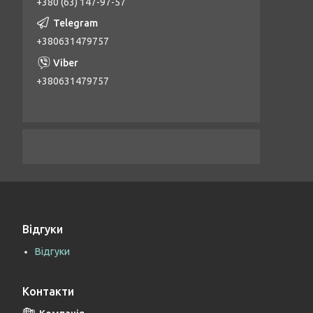
+380 (63) 147-97-57
+380631479757
+380631479757
Відгуки
Відгуки
Контакти