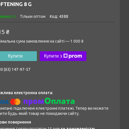
FTENING 8 G
аявності
Тільки оптом
Код:
4388
15 ₴
імальна сума замовлення на сайті — 1 000 ₴
Купити
Купити з
0 (63) 147-97-57
омпанії підключені електронні платежі. Тепер ви можете
ити будь-який товар не покидаючи сайту.
овернення товару протягом 14 днів
за домовленістю