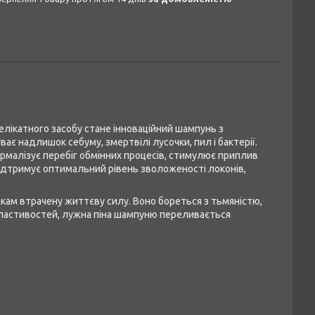
лікатного засобу стане інноваційний шампунь з
ває надлишок себуму, змертвілі лусочки, пил і бактерії.
ормалізує перебіг обмінних процесів, стимулює приплив
підтримує оптимальний рівень зволоженості локонів,
икам втрачену життєву силу. Воно бореться з тьмяністю,
властивостей, лужна піна шампуню переливається