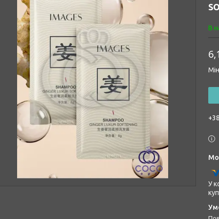
SO
В н
6,
Мін
+38
У к
куп
п