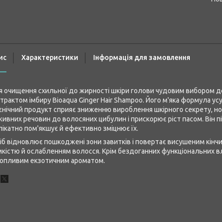
ис
Характеристики
Інформація для замовлення
 очищення схильної до жирності шкіри голови чудовим вибором де
трактом імбиру Bioaqua Ginger Hair Shampoo. Його м'яка формула усу
ієнічний продукт сприяє зниженню вироблення шкірного секрету, н
ивних речовин до волосяних цибулин і прискорює ріст пасом. Він 
ікатно пом'якшує й ефективно зміцнює їх.
іб відновлює пошкоджені зони завитків і повертає висушеним кінч
кістю й ослабленням волосся. Крім бездоганних функціональних 
хопливим екзотичним ароматом.