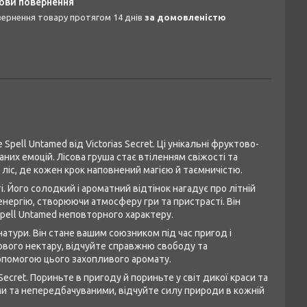
овернення товару протягом 14 днів
за домовленістю
pell Untamed від Victorias Secret. Ці унікальні фруктово-
них емоцій. Лісова груша стає втіленням свіжості та
 ліс, де кожен крок наповнений магією й таємничістю.
 Його солодкий і ароматний відтінок нагадує про літній
 енергію, створюючи атмосферу гри та пристрасті. Він
pell Untamed неповторного характеру.
натури. Він стане вашим союзником під час пригод і
вого нектару, відчуйте справжню свободу та
 допомогою цього захопливого аромату.
Secret. Пориньте в пригоду й пориньте у світ дикої краси та
ми та непередбачуваними, відчуйте силу природи в кожній