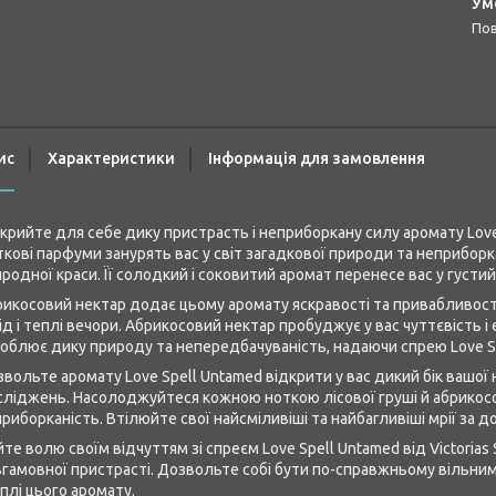
п
ис
Характеристики
Інформація для замовлення
крийте для себе дику пристрасть і неприборкану силу аромату Love S
ткові парфуми занурять вас у світ загадкової природи та неприборка
родної краси. Її солодкий і соковитий аромат перенесе вас у густий
икосовий нектар додає цьому аромату яскравості та привабливості.
ід і теплі вечори. Абрикосовий нектар пробуджує у вас чуттєвість і
облює дику природу та непередбачуваність, надаючи спрею Love S
вольте аромату Love Spell Untamed відкрити у вас дикий бік вашої 
ліджень. Насолоджуйтеся кожною ноткою лісової груші й абрикосо
риборканість. Втілюйте свої найсміливіші та найбагливіші мрії за
те волю своїм відчуттям зі спреєм Love Spell Untamed від Victorias 
гамовної пристрасті. Дозвольте собі бути по-справжньому вільни
плі цього аромату.