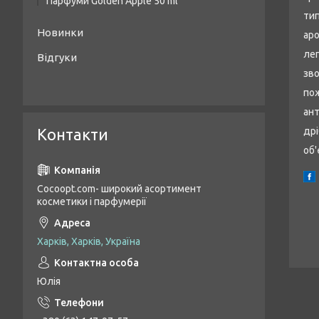
Парфуми Golden Apple 50 ml
тип
Жіночі парфуми Golden Apple 50 ml
Новинки
аро
Унісекс парфуми Golden Apple 50 ml
лег
Відгуки
зво
Чоловічі парфуми Golden Apple 50 ml
по
ан
Контакти
др
об'
Cocoopt.com- широкий асортимент
косметики і парфумерії
Харків, Харків, Україна
Юлія