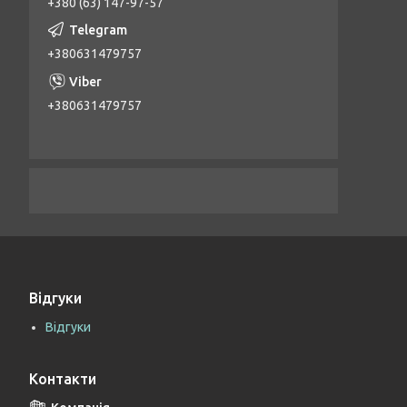
+380 (63) 147-97-57
+380631479757
+380631479757
Відгуки
Відгуки
Контакти