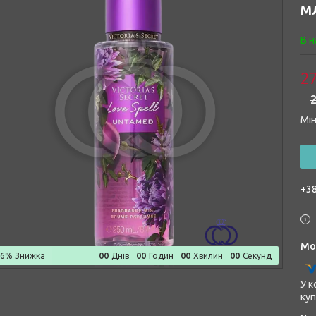
М
В н
27
2
Мін
+38
0
0
0
0
0
0
0
0
–6%
Днів
Годин
Хвилин
Секунд
У к
куп