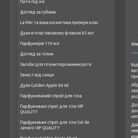
Патчі під очі
Догляд за губами
La Mer та інша косметика преміум клас
Духи в пластиковому флаконі 65 мл
Парфумерія 110 мл
Чоловічі парфуми аналог 65 мл
Оп
Догляд за тілом
Чоловіча парфумерія 110 мл
Жіночі парфуми аналог 65 мл
Засоби для гігієни порожнини рота
Засоби для душу та ванни
Від
Парфумерія унісекс 110 мл
Унісекс-парфуми аналог 65 мл
кві
Захист від сонця
Креми та лосьйони для тіла
Жіноча парфумерія 110 мл
при
Абр
Духи Golden Apple 60 ml
Засоби для пілінгу тіла
зах
Парфумований спрей для тіла
Жіночі парфуми Golden Apple 60 ml
уос
Дезодоранти
Доз
Парфумовані спреї для тіла VIP
Чоловічі парфуми Golden Apple 60 ml
Засоби для догляду за шкірою рук
дос
QUALITY
неп
Унісекс-парфуми Golden Apple 60 ml
Парфумовані спреї для тіла Sol de
Дай
Janeiro VIP QUALITY
нев
кра