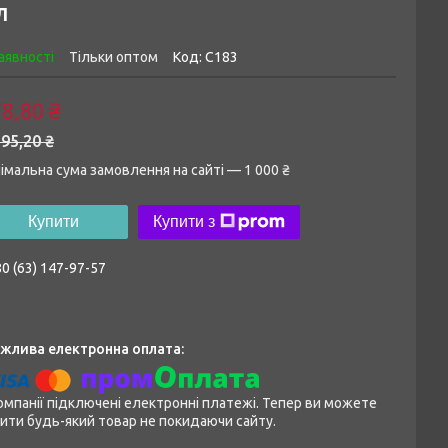
Л
аявності
Тільки оптом
Код:
С183
8,80 ₴
95,20 ₴
імальна сума замовлення на сайті — 1 000 ₴
Купити
Купити з
0 (63) 147-97-57
омпанії підключені електронні платежі. Тепер ви можете
ити будь-який товар не покидаючи сайту.