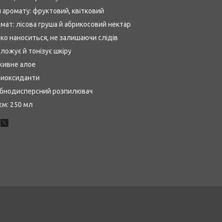
 аромату: фруктовий, квітковий
мат: лісова груша й абрикосовий нектар
ко наноситься, не залишаючи слідів
ложує й тонізує шкіру
живне алое
тиоксиданти
ібнодисперсний розпилювач
єм: 250 мл