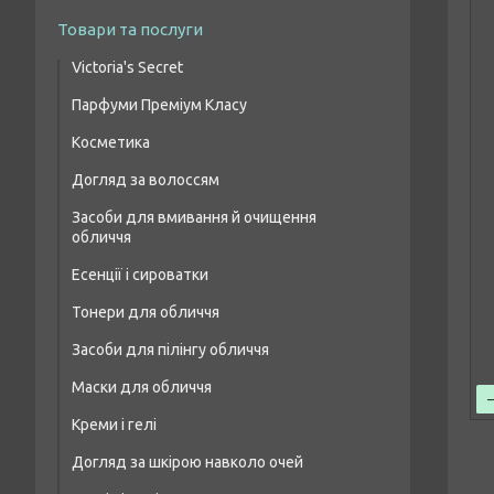
Товари та послуги
Victoria's Secret
Парфуми Преміум Класу
Парфумовані набори
Косметика
Жіночі парфуми преміум класу
Парфумований спрей для тіла
Догляд за волоссям
Макіяж очей
Чоловіча парфумована вода преміум
класу
Засоби для вмивання й очищення
Шампуні для волосся
Макіяж брів
обличчя
Парфумерія унісекс преміум класу
Бальзами та кондиціонери для волосся
Макіяж губ
Есенції і сироватки
Засоби для лікування волосся і шкіри
Макіяж обличчя
Тонери для обличчя
голови
Засоби для пілінгу обличчя
Маски для волосся
Маски для обличчя
Масло для волосся
Креми і гелі
Догляд за шкірою навколо очей