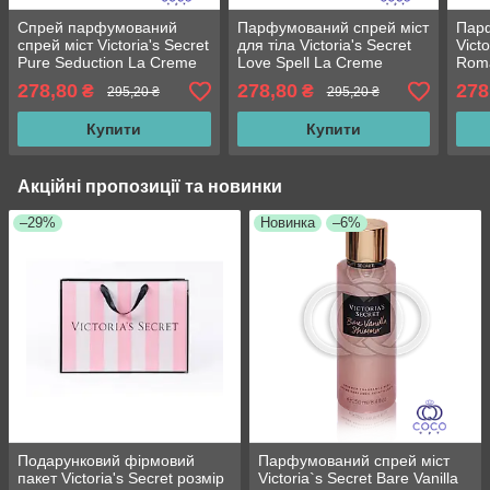
Спрей парфумований
Парфумований спрей міст
Пар
спрей міст Victoria's Secret
для тіла Victoria's Secret
Vict
Pure Seduction La Creme
Love Spell La Creme
Roma
Shimmer із шимером 250
Shimmer із шимером 250
шим
278,80
278,80
278
₴
₴
295,20 ₴
295,20 ₴
ml
ml
Купити
Купити
Акційні пропозиції та новинки
–29%
Новинка
–6%
Подарунковий фірмовий
Парфумований спрей міст
пакет Victoria's Secret розмір
Victoria`s Secret Bare Vanilla