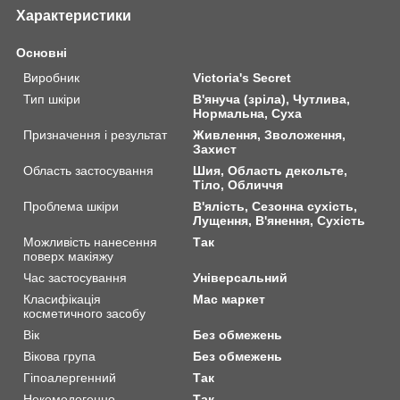
Характеристики
Основні
Виробник
Victoria's Secret
Тип шкіри
В'януча (зріла), Чутлива,
Нормальна, Суха
Призначення і результат
Живлення, Зволоження,
Захист
Область застосування
Шия, Область декольте,
Тіло, Обличчя
Проблема шкіри
В'ялість, Сезонна сухість,
Лущення, В'янення, Сухість
Можливість нанесення
Так
поверх макіяжу
Час застосування
Універсальний
Класифікація
Мас маркет
косметичного засобу
Вік
Без обмежень
Вікова група
Без обмежень
Гіпоалергенний
Так
Некомедогенно
Так