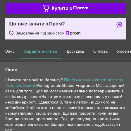
Купити з
Що таке купити з Пром?
Замовлення під захистом
Опис
Характеристики
Доставка
Оплата
Умови 
Опис
Шукаєте гармонії та балансу?
Парфумований спрей для тіла
Victoria's Secret
Pomegranate&Lotus Fragrance Mist створений
саме для того, щоб ви могли максимально потоваришувати зі
своїм внутрішнім «Я» і отримати повну впевненість у власній
неординарності. Здавалося б, такий легкий, ні до чого не
зобов'язує й абсолютно ненав'язливий аромат, але скільки ж у
ньому глибини, сили, емоцій. Що вже говорити, коли назва
бренда вельми промовиста. Так, це популярна ароматична
композиція від вивісної Вікторії, яка напевно сподобається і
вам!