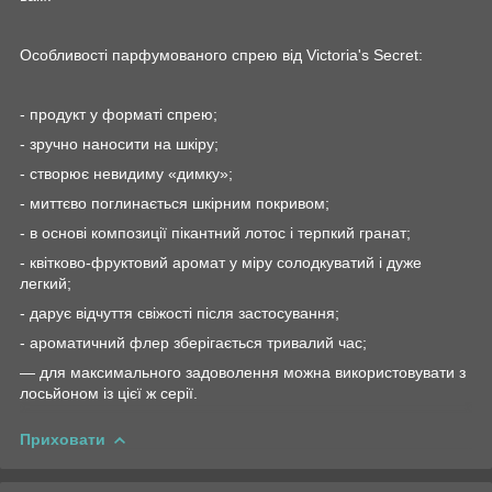
Особливості парфумованого спрею від Victoria's Secret:
- продукт у форматі спрею;
- зручно наносити на шкіру;
- створює невидиму «димку»;
- миттєво поглинається шкірним покривом;
- в основі композиції пікантний лотос і терпкий гранат;
- квітково-фруктовий аромат у міру солодкуватий і дуже
легкий;
- дарує відчуття свіжості після застосування;
- ароматичний флер зберігається тривалий час;
— для максимального задоволення можна використовувати з
лосьйоном із цієї ж серії.
Приховати