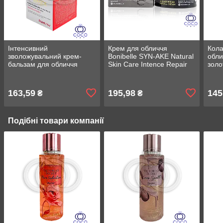
Інтенсивний
Крем для обличчя
Кола
зволожувальний крем-
Bonibelle SYN-AKE Natural
обли
бальзам для обличчя
Skin Care Intence Repair
золо
FarmStay Ceramide Daily
Wrinkle cream зі зміїним
Face
Radiance Repair Balm з
отрутою
Coll
керамідами 80 г
Maxi
163,59
195,98
145
₴
₴
Подібні товари компанії