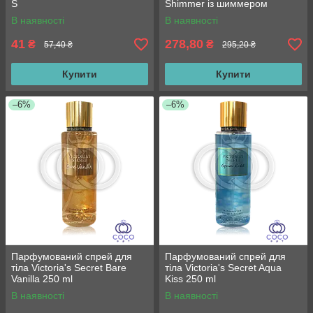
S
Shimmer із шиммером
В наявності
В наявності
41
278,80
₴
₴
57,40 ₴
295,20 ₴
Купити
Купити
–6%
–6%
Парфумований спрей для
Парфумований спрей для
тіла Victoria's Secret Bare
тіла Victoria's Secret Aqua
Vanilla 250 ml
Kiss 250 ml
В наявності
В наявності