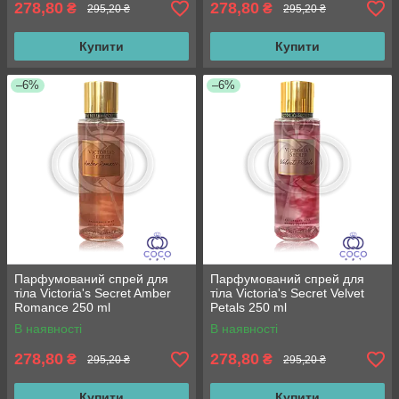
278,80
278,80
₴
₴
295,20 ₴
295,20 ₴
Купити
Купити
–6%
–6%
Парфумований спрей для
Парфумований спрей для
тіла Victoria's Secret Amber
тіла Victoria's Secret Velvet
Romance 250 ml
Petals 250 ml
В наявності
В наявності
278,80
278,80
₴
₴
295,20 ₴
295,20 ₴
Купити
Купити