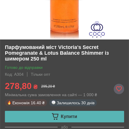
Парфумований міст Victoria's Secret
Pomegranate & Lotus Balance Shimmer із
шимером 250 ml
Готово до відправки
Код: A304
Тільки опт
278,80
₴
295,20 ₴
Мінімальна сума замовлення на сайті — 1 000 ₴
Економія
16.40 ₴
Залишилось
30 днів
Купити
або