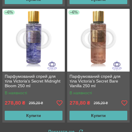
–6%
–6%
Парфумований спрей для
Парфумований спрей для
тіла Victoria's Secret Midnight
тіла Victoria's Secret Bare
Bloom 250 ml
Vanilla 250 ml
В наявності
В наявності
278,80
278,80
₴
₴
295,20 ₴
295,20 ₴
Купити
Купити
Показати ще