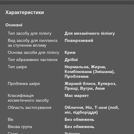
Характеристики
Основні
Тип засобу для пілінгу
Для механічного пілінгу
Вид засобу для пиллинга
Поверхневий
за ступенем впливу
Основа засоби для пілінгу
Крем
Тип абразивних частинок
Дрібні
Тип шкіри
Нормальна, Жирна,
Комбінована (Змішана),
Проблемна
Проблема шкіри
Жирний блиск, Купероз,
Прищі, Вугри, Акне
Класифікація
Мас маркет
косметичного засобу
Область застосування
Обличчя, Ніс, Т-зоні (лоб,
ніс, підборіддя)
Вік
Без обмежень
Вікова група
Без обмежень
Стать
Унісекс