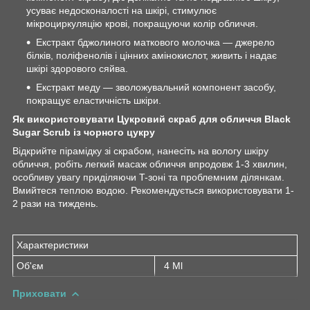
усуває недосконалості на шкірі, стимулює
мікроциркуляцію крові, покращуючи колір обличчя.
Екстракт бджолиного маткового молочка — джерело
білків, поліфенолів і цінних амінокислот, живить і надає
шкірі здорового сяйва.
Екстракт меду — зволожувальний компонент засобу,
покращує еластичність шкіри.
Як використовувати Цукровий скраб для обличчя Black
Sugar Scrub із чорного цукру
Відкрийте пірамідку зі скрабом, нанесіть на вологу шкіру
обличчя, робіть легкий масаж обличчя впродовж 1-3 хвилин,
особливу увагу приділяючи T-зоні та проблемним ділянкам.
Вмийтеся теплою водою. Рекомендується використовувати 1-
2 рази на тиждень.
Характеристики
Об'єм
4 Ml
Приховати