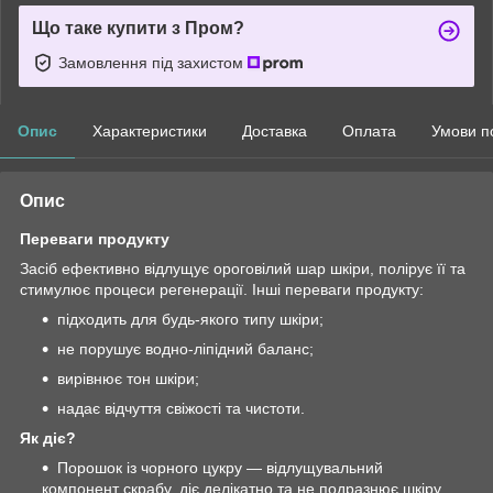
Що таке купити з Пром?
Замовлення під захистом
Опис
Характеристики
Доставка
Оплата
Умови п
Опис
Переваги продукту
Засіб ефективно відлущує ороговілий шар шкіри, полірує її та
стимулює процеси регенерації. Інші переваги продукту:
підходить для будь-якого типу шкіри;
не порушує водно-ліпідний баланс;
вирівнює тон шкіри;
надає відчуття свіжості та чистоти.
Як діє?
Порошок із чорного цукру — відлущувальний
компонент скрабу, діє делікатно та не подразнює шкіру,