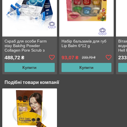
Скраб для особи Farm
Набір бальзамів для губ
Віта
stay Bakihg Powder
Lip Balm 6*12 g
водн
Collagen Pore Scrub з
Hell
колагеном
Gel,
488,72
93,07
233
₴
₴
233,70 ₴
Купити
Купити
Подібні товари компанії