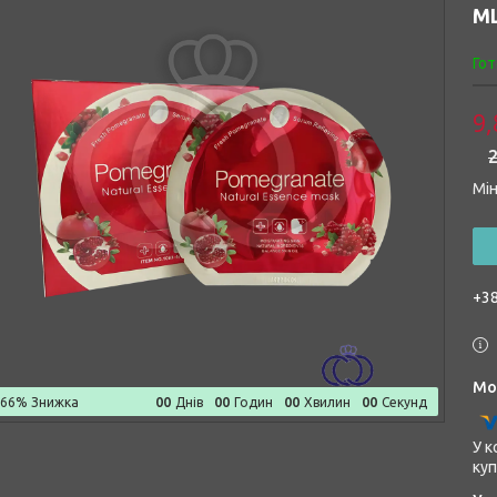
M
Гот
9,
2
Мін
+38
0
0
0
0
0
0
0
0
–66%
Днів
Годин
Хвилин
Секунд
У к
куп