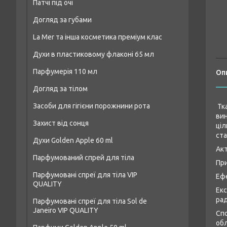
Патчі під очі
Догляд за губами
La Mer та інша косметика преміум клас
Духи в пластиковому флаконі 65 мл
Парфумерія 110 мл
Чоловічі парфуми аналог 65 мл
Оп
Догляд за тілом
Чоловіча парфумерія 110 мл
Жіночі парфуми аналог 65 мл
Засоби для гігієни порожнини рота
Засоби для душу та ванни
Тк
Парфумерія унісекс 110 мл
Унісекс-парфуми аналог 65 мл
вин
Захист від сонця
Креми та лосьйони для тіла
Жіноча парфумерія 110 мл
ціл
ста
Духи Golden Apple 60 ml
Засоби для пілінгу тіла
Акт
Парфумований спрей для тіла
Жіночі парфуми Golden Apple 60 ml
Дезодоранти
При
Парфумовані спреї для тіла VIP
Чоловічі парфуми Golden Apple 60 ml
Ефе
Засоби для догляду за шкірою рук
QUALITY
Екс
Унісекс-парфуми Golden Apple 60 ml
рад
Парфумовані спреї для тіла Sol de
Janeiro VIP QUALITY
Спо
обл