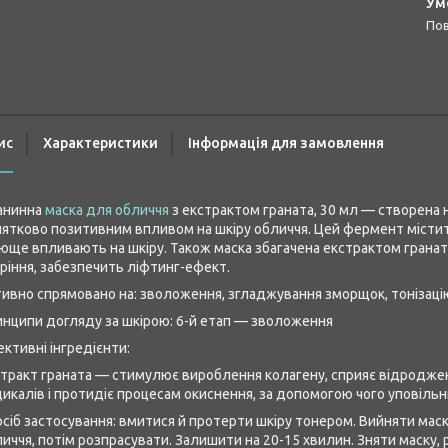
п
ис
Характеристики
Інформація для замовлення
анинна
маска для обличчя
з екстрактом граната, 30 мл — створена 
ятково позитивним впливом на шкіру обличчя. Цей фермент містит
юще впливають на шкіру. Також маска збагачена екстрактом граната
ріння, забезпечить ліфтинг-ефект.
ивно спрямовано на: зволоження, згладжування зморщок, тонізаці
нципи догляду за шкірою: 6-й етап — зволоження
ктивні інгредієнти:
тракт граната — стимулює вироблення колагену, сприяє відроджен
икалів і протидіє процесам окиснення, за допомогою чого уповільн
сіб застосування: вмитися й протерти шкіру тонером. Вийняти маску
иччя, потім розпрасувати. Залишити на 20-15 хвилин. Зняти маску,