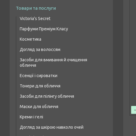
Товари та послуги
Victoria's Secret
Парфуми Преміум Класу
Парфумовані набори
Косметика
Жіночі парфуми преміум класу
Парфумований спрей для тіла
Догляд за волоссям
Макіяж очей
Чоловіча парфумована вода преміум
класу
Засоби для вмивання й очищення
Шампуні для волосся
Макіяж брів
обличчя
Парфумерія унісекс преміум класу
Бальзами та кондиціонери для волосся
Макіяж губ
Есенції і сироватки
Засоби для лікування волосся і шкіри
Макіяж обличчя
Тонери для обличчя
голови
Засоби для пілінгу обличчя
Маски для волосся
Маски для обличчя
Масло для волосся
Креми і гелі
Догляд за шкірою навколо очей