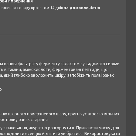
овернення товару протягом 14 днів
за домовленістю
на основі фільтрату ферменту галактомісу, відомого своїми
ь вітаміни, амінокислоти, ферментовані пептиди, що
, який глибоко зволожить шкіру, запобіжить появі ознак
ю
ню шкірного поверхневого шару, пригнічує агресію вільних
ює появу ознак старіння.
 з паковання, акуратно розгорнути її. Прикласти маску для
 розподілити есенцію й дати їй увібратися. Використовувати