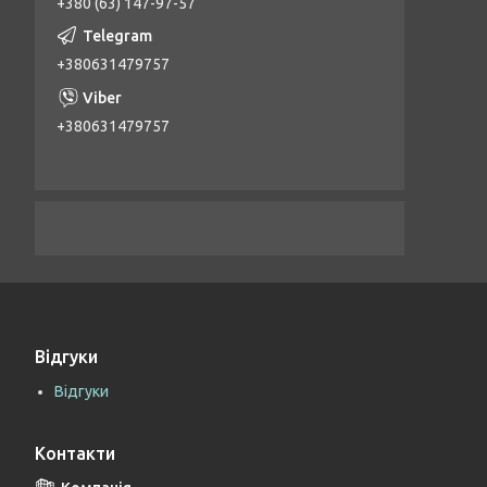
+380 (63) 147-97-57
+380631479757
+380631479757
Відгуки
Відгуки
Контакти