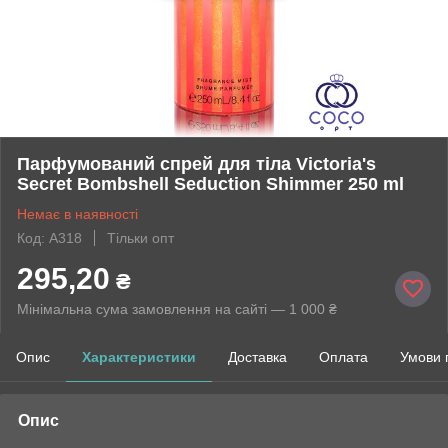
Парфумований спрей для тіла Victoria's
Secret Bombshell Seduction Shimmer 250 ml
Немає в наявності
Код: A318
Тільки опт
295,20
₴
Мінімальна сума замовлення на сайті — 1 000 ₴
Опис
Характеристики
Доставка
Оплата
Умови 
Опис