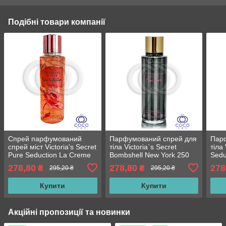
Подібні товари компанії
Спрей парфумований
Парфумований спрей для
Пар
спрей міст Victoria's Secret
тіла Victoria`s Secret
тіла 
Pure Seduction La Creme
Bombshell New York 250
Sedu
Shimmer із шимером 250
ml
ml
278,80
278,80
278
₴
₴
295,20 ₴
295,20 ₴
ml
Купити
Купити
Акційні пропозиції та новинки