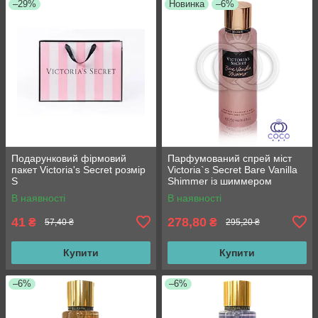
–29%
Новинка
–6%
Подарунковий фірмовий
Парфумований спрей міст
пакет Victoria's Secret розмір
Victoria`s Secret Bare Vanilla
S
Shimmer із шиммером
В наявності
В наявності
41
278,80
₴
₴
57,40 ₴
295,20 ₴
Купити
Купити
–6%
–6%