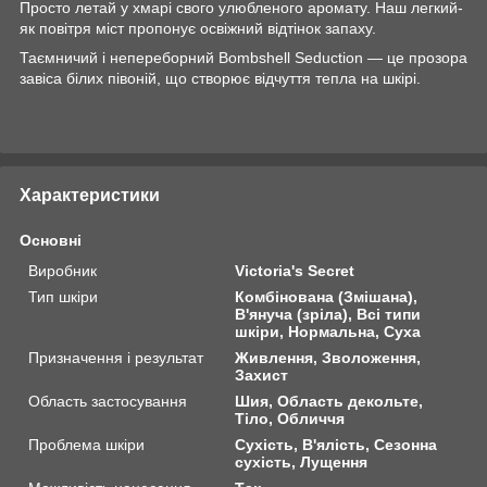
Просто летай у хмарі свого улюбленого аромату. Наш легкий-
як повітря міст пропонує освіжний відтінок запаху.
Таємничий і непереборний Bombshell Seduction — це прозора
завіса білих півоній, що створює відчуття тепла на шкірі.
Характеристики
Основні
Виробник
Victoria's Secret
Тип шкіри
Комбінована (Змішана),
В'януча (зріла), Всі типи
шкіри, Нормальна, Суха
Призначення і результат
Живлення, Зволоження,
Захист
Область застосування
Шия, Область декольте,
Тіло, Обличчя
Проблема шкіри
Сухість, В'ялість, Сезонна
сухість, Лущення