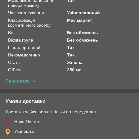
Можливість нанесення
Так
поверх макіяжу
Час застосування
Універсальний
Класифікація
Мас маркет
косметичного засобу
Вік
Без обмежень
Вікова група
Без обмежень
Гіпоалергенний
Так
Некомедогенно
Так
Стать
Жіноча
Об`єм
250 мл
Приховати
Умови доставки
Доставка здійснюється тільки по передоплаті.
Нова Пошта
Укрпошта