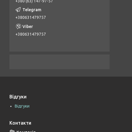
+380 (63) 147-97-57
+380631479757
+380631479757
Відгуки
Відгуки
Контакти