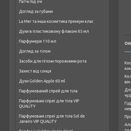
Патчі під очі
Догляд за губами
La Mer та інша косметика преміум клас
Духи в пластиковому флаконі 65 мл
Парфумерія 110 мл
Чоловічі парфуми аналог 65 мл
Оп
Догляд за тілом
Чоловіча парфумерія 110 мл
Жіночі парфуми аналог 65 мл
Засоби для гігієни порожнини рота
Засоби для душу та ванни
Парфумерія унісекс 110 мл
Унісекс-парфуми аналог 65 мл
Кос
ком
Захист від сонця
Креми та лосьйони для тіла
Жіноча парфумерія 110 мл
Кол
Духи Golden Apple 60 ml
він
Засоби для пілінгу тіла
Для
Парфумований спрей для тіла
Жіночі парфуми Golden Apple 60 ml
Дезодоранти
чуд
Парфумовані спреї для тіла VIP
Чоловічі парфуми Golden Apple 60 ml
Гід
Засоби для догляду за шкірою рук
QUALITY
нев
Унісекс-парфуми Golden Apple 60 ml
Парфумовані спреї для тіла Sol de
Про
Janeiro VIP QUALITY
Ала
та 