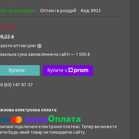
ово до відправки
Оптом і в роздріб
Код:
0923
,65 ₴
9,22 ₴
азати оптові ціни
імальна сума замовлення на сайті — 1 000 ₴
Купити
Купити з
0 (63) 147-97-57
омпанії підключені електронні платежі. Тепер ви можете
ити будь-який товар не покидаючи сайту.