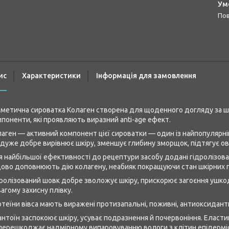
п
ис
Характеристики
Інформація для замовлення
метична сироватка Колаген створена для щоденного догляду за шкі
поненти, які проявляють виразний anti-age ефект.
аген — активний компонент цієї сироватки — один із найпопулярні
 дуже добре вирівнює шкіру, зменшує глибину зморщок, підтягує ов
 найбільшої ефективності до рецептури засобу додані гідролізован
ово доповнюють дію колагену, неабияк покращуючи стан шкірних п
ролізований шовк добре зволожує шкіру, прискорює загоєння ушко
агому захисну плівку.
теїни вівса мають виражені протизапальні, поживні, антиоксидант
нтоїн заспокоює шкіру, усуває подразнення й почервоніння. Еласти
перешкоджає надмірному випаровуванню вологи з клітин епідерміс