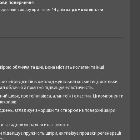
овернення товару протягом 14 днів
за домовленістю
рою обличчя та шиї. Вона містить колаген та інші
ших інгредієнтів в омолоджувальній косметиці, оскільки
ал обличчя й помітно підвищує еластичність.
ий шовк, протеїни вівса, алантоїн і еластин. Ці компоненти
окривів:
джень, згладжує зморшки та створює на поверхні шкіри
ні та відновлювальні властивості.
н підвищує пружність шкіри, активізує процеси регенерації
у.