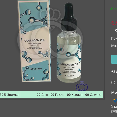
Гот
67
9
Пок
Мін
+38
0
0
0
0
0
0
0
0
–32%
Днів
Годин
Хвилин
Секунд
У к
куп