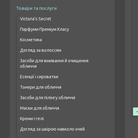
Товари та послуги
Victoria's Secret
Парфуми Преміум Класу
Парфумовані набори
Косметика
Жіночі парфуми преміум класу
Парфумований спрей для тіла
Догляд за волоссям
Макіяж очей
Чоловіча парфумована вода преміум
класу
Засоби для вмивання й очищення
Шампуні для волосся
Макіяж брів
обличчя
Парфумерія унісекс преміум класу
Бальзами та кондиціонери для волосся
Макіяж губ
Есенції і сироватки
Засоби для лікування волосся і шкіри
Макіяж обличчя
Тонери для обличчя
голови
Засоби для пілінгу обличчя
Маски для волосся
Маски для обличчя
Масло для волосся
Креми і гелі
Догляд за шкірою навколо очей