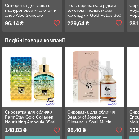
Сыворотка для лица с
Гель-сироватка з рідким
Сиро
гиалуроновой кислотой и
золотом і пелюстками
Royal
алоэ Aloe Skincare
календули Gold Petals 360
Repa
Hyaluronic Acid & Aloe
мато
96,14
229,64
281
₴
₴
Extract Serum Step 6
прем
Подібні товари компанії
Сироватка для обличчя
Сироватка для обличчя
Сиро
FarmStay Gold Collagen
Beauty of Joseon —
Enou
Nourishing Ampoule 35ml
Ginseng + Snail Mucin
Mois
30ml
148,83
98,40
135
₴
₴