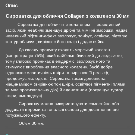
Опис
Сироватка для обличчя Collagen з колагеном 30 мл
Сироватка для обличчя з колагеном — ефективний
засіб, який неабияк зменшує дрібні та мімічні зморшки, надає
невеликий ліфтинг-ефект, зволожує, тонізує, освіжає, підтягує
контур обличчя, вирівнює його колір і додає сяйва.
До складу продукту входить морський колаген
(концентрація 75%), який найбільш близький до людського,
тому глибоко проникає в епідерміс, зволожує його та
стимулює вироблення власного колагену. Засіб добре
відновлює еластичність шкіри та вирівнює її рельєф,
продовжує молодість. Сироватка також доповнена
ніацинамідом (вирівнює тон шкіри, освітлює пігментні плями
та має протизапальну дію) й аденозином (покращує тургор
шкіри, омолоджує).
Сироватку можна використовувати самостійно або
додавати в креми та тональні основи для досягнення ще
потужнішого ефекту.
Об'єм 30 мл.