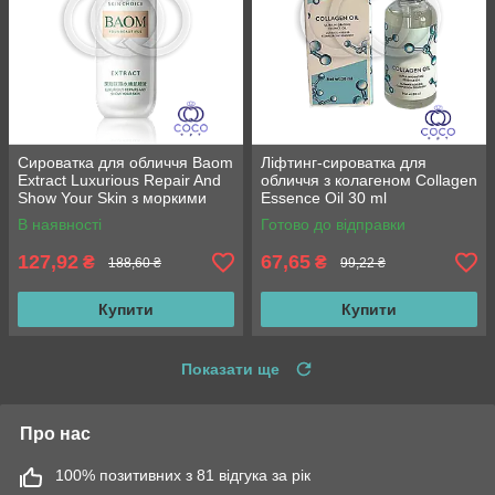
Сироватка для обличчя Baom
Ліфтинг-сироватка для
Extract Luxurious Repair And
обличчя з колагеном Collagen
Show Your Skin з моркими
Essence Oil 30 ml
водоростями 40 г
В наявності
Готово до відправки
127,92
67,65
₴
₴
188,60 ₴
99,22 ₴
Купити
Купити
Показати ще
Про нас
100% позитивних з 81 відгука за рік