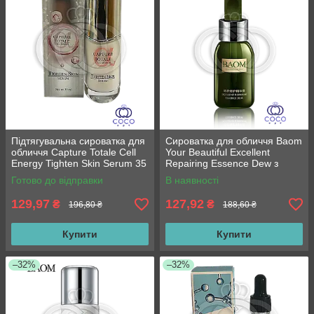
Підтягувальна сироватка для
Сироватка для обличчя Baom
обличчя Capture Totale Cell
Your Beautiful Excellent
Energy Tighten Skin Serum 35
Repairing Essence Dew з
ml
екстрактом морських
Готово до відправки
В наявності
водоростей 50 мл
129,97
127,92
₴
₴
196,80 ₴
188,60 ₴
Купити
Купити
–32%
–32%