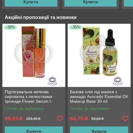
Купити
Купити
Акційні пропозиції та новинки
–38%
–35%
Підтягувальна квіткова
Базова олія під макіяж з
сироватка з пелюстками
авокадо Avocado Essential Oil
троянди Flower Serum I-
Makeup Base 30 ml
Depth Nourishment 35 ml
Готово до відправки
Готово до відправки
99,63
64,78
₴
₴
159,49 ₴
99,63 ₴
Купити
Купити