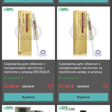
–34%
–34%
Сироватка для обличчя з
Сироватка для обличчя з
гіалуроновою кислотою і
гіалуроновою кислотою та
золотом у шприці BIOAQUA
протеїном шовку в шприці
Gold 24K Hydra Essence 10 g
BIOAQUA Silk Hydra Essence
В наявності
В наявності
10 g
67,65
67,65
₴
₴
102,50 ₴
102,50 ₴
Купити
Купити
–34%
–32%