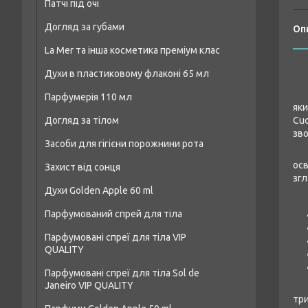
Патчі під очі
Догляд за губами
Оп
La Mer та інша косметика преміум клас
Духи в пластиковому флаконі 65 мл
Парфумерія 110 мл
Чоловічі парфуми аналог 65 мл
яки
Догляд за тілом
Cuc
Чоловіча парфумерія 110 мл
Жіночі парфуми аналог 65 мл
зво
Засоби для гігієни порожнини рота
Засоби для душу та ванни
Парфумерія унісекс 110 мл
Унісекс-парфуми аналог 65 мл
До 
осв
Захист від сонця
Креми та лосьйони для тіла
Жіноча парфумерія 110 мл
згл
Духи Golden Apple 60 ml
Засоби для пілінгу тіла
Ос
Парфумований спрей для тіла
Жіночі парфуми Golden Apple 60 ml
Дезодоранти
Парфумовані спреї для тіла VIP
Чоловічі парфуми Golden Apple 60 ml
Засоби для догляду за шкірою рук
QUALITY
Унісекс-парфуми Golden Apple 60 ml
Парфумовані спреї для тіла Sol de
Janeiro VIP QUALITY
Не
три