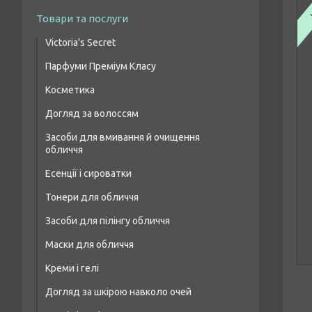
Товари та послуги
Victoria's Secret
Парфуми Преміум Класу
Парфумовані набори
Косметика
Жіночі парфуми преміум класу
Парфумований спрей для тіла
Догляд за волоссям
Макіяж очей
Чоловіча парфумована вода преміум
класу
Засоби для вмивання й очищення
Шампуні для волосся
Макіяж брів
обличчя
Парфумерія унісекс преміум класу
Бальзами та кондиціонери для волосся
Макіяж губ
Есенції і сироватки
Засоби для лікування волосся і шкіри
Макіяж обличчя
Тонери для обличчя
голови
Засоби для пілінгу обличчя
Маски для волосся
Маски для обличчя
Масло для волосся
Креми і гелі
Догляд за шкірою навколо очей