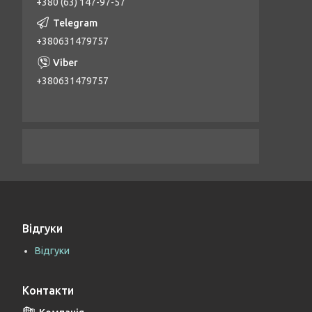
+380 (63) 147-97-57
+380631479757
+380631479757
Відгуки
Відгуки
Контакти