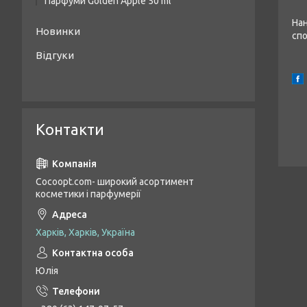
Парфуми Golden Apple 50 ml
Сп
Нан
Жіночі парфуми Golden Apple 50 ml
Новинки
спо
Унісекс парфуми Golden Apple 50 ml
Відгуки
Чоловічі парфуми Golden Apple 50 ml
Контакти
Cocoopt.com- широкий асортимент
косметики і парфумерії
Харків, Харків, Україна
Юлія