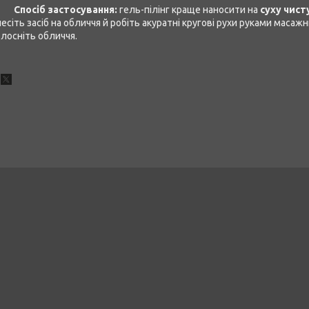
осіб застосування:
гель-пілінг краще наносити на
суху чист
есіть засіб на обличчя й робіть акуратні кругові рухи руками масажн
лосніть обличчя.