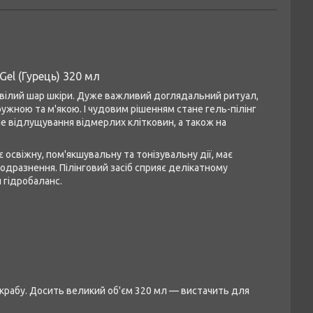
 Gel (Гурець) 320 мл
говілий шар шкіри. Дуже важливий доглядальний ритуал,
ужною та м'якою. І чудовим рішенням стане гель-пілінг
не відлущування відмерлих клітковин, а також на
свіжну, пом'якшувальну та тонізувальну дії, має
одразнення. Пілінговий засіб сприяє делікатному
 гідробаланс.
рабу. Досить великий об'єм 320 мл — вистачить для