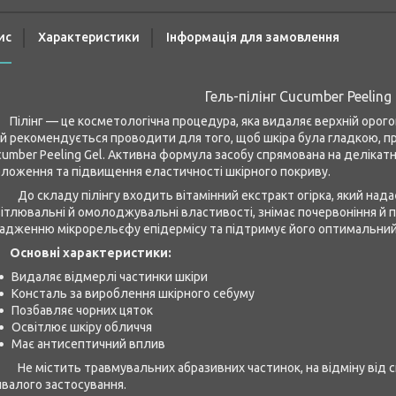
ис
Характеристики
Інформація для замовлення
Гель-пілінг Cucumber Peeling
Пілінг — це косметологічна процедура, яка видаляє верхній оро
й рекомендується проводити для того, щоб шкіра була гладкою, пр
umber Peeling Gel. Активна формула засобу спрямована на делікат
ложення та підвищення еластичності шкірного покриву.
складу пілінгу входить вітамінний екстракт огірка, який надає о
ітлювальні й омолоджувальні властивості, знімає почервоніння й п
адженню мікрорельєфу епідермісу та підтримує його оптимальний
новні характеристики:
Видаляє відмерлі частинки шкіри
Консталь за вироблення шкірного себуму
Позбавляє чорних цяток
Освітлює шкіру обличчя
Має антисептичний вплив
 містить травмувальних абразивних частинок, на відміну від ск
валого застосування.