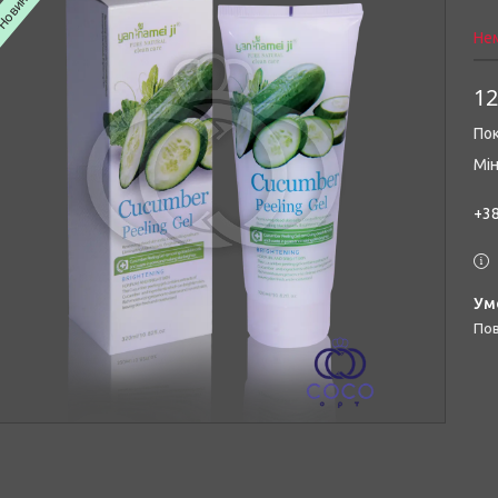
Новинка
Нем
12
Пок
Мін
+38
п