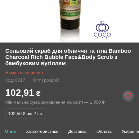
Сольовий скраб для обличчя та тіла Bamboo
Charcoal Rich Bubble Face&Body Scrub з
бамбуковим вугіллям
Немає в наявності
Код: 8017
Опт і роздріб
102,91
₴
Мінімальна сума замовлення на сайті — 1 000 ₴
102,50 ₴
від 2 шт.
Опис
Характеристики
Доставка
Оплата
Умови п