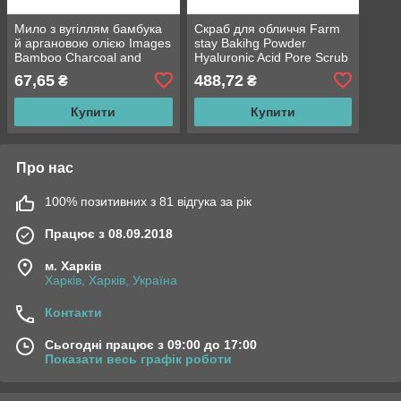
Мило з вугіллям бамбука
Скраб для обличчя Farm
й аргановою олією Images
stay Bakihg Powder
Bamboo Charcoal and
Hyaluronic Acid Pore Scrub
Argan Oil ручної роботи
з гіалуроновою кислотою
67,65
488,72
₴
₴
100 g
Купити
Купити
Про нас
100% позитивних з 81 відгука за рік
Працює з 08.09.2018
м. Харків
Харків, Харків, Україна
Контакти
Сьогодні працює з 09:00 до 17:00
Показати весь графік роботи