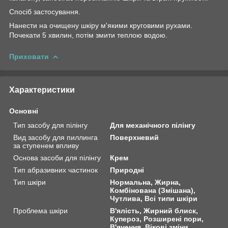
Спосіб застосування.
Нанести на очищену шкіру м'якими круговими рухами.
Почекати 5 хвилин, потім змити теплою водою.
Приховати
Характеристики
Основні
Тип засобу для пілінгу
Для механічного пілінгу
Вид засобу для пиллинга
Поверхневий
за ступенем впливу
Основа засоби для пілінгу
Крем
Тип абразивних частинок
Природні
Тип шкіри
Нормальна, Жирна,
Комбінована (Змішана),
Чутлива, Всі типи шкіри
Проблема шкіри
В'ялість, Жирний блиск,
Купероз, Розширені пори,
В'янення, Вікові зміни