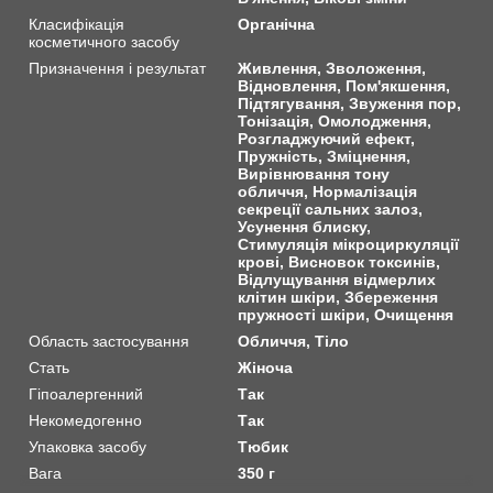
Класифікація
Органічна
косметичного засобу
Призначення і результат
Живлення, Зволоження,
Відновлення, Пом'якшення,
Підтягування, Звуження пор,
Тонізація, Омолодження,
Розгладжуючий ефект,
Пружність, Зміцнення,
Вирівнювання тону
обличчя, Нормалізація
секреції сальних залоз,
Усунення блиску,
Стимуляція мікроциркуляції
крові, Висновок токсинів,
Відлущування відмерлих
клітин шкіри, Збереження
пружності шкіри, Очищення
Область застосування
Обличчя, Тіло
Стать
Жіноча
Гіпоалергенний
Так
Некомедогенно
Так
Упаковка засобу
Тюбик
Вага
350 г