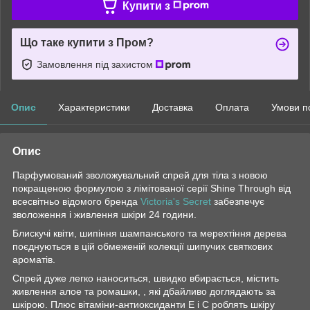
Купити з
Що таке купити з Пром?
Замовлення під захистом
Опис
Характеристики
Доставка
Оплата
Умови п
Опис
Парфумований зволожувальний спрей для тіла з новою
покращеною формулою з лімітованої серії Shine Through від
всесвітньо відомого бренда
Victoria's Secret
забезпечує
зволоження і живлення шкіри 24 години.
Блискучі квіти, шипіння шампанського та мерехтіння дерева
поєднуються в цій обмеженій колекції шипучих святкових
ароматів.
Спрей дуже легко наноситься, швидко вбирається, містить
живлення алое та ромашки, , які дбайливо доглядають за
шкірою. Плюс вітаміни-антиоксиданти Е і С роблять шкіру