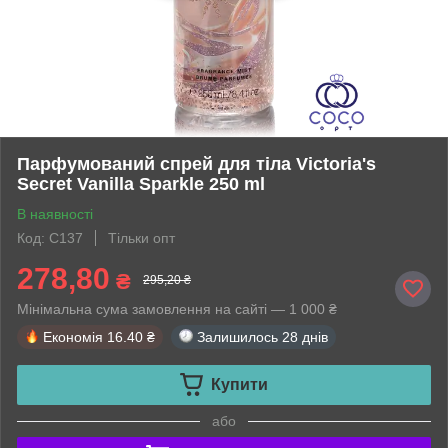
Парфумований спрей для тіла Victoria's
Secret Vanilla Sparkle 250 ml
В наявності
Код: C137
Тільки опт
278,80
₴
295,20 ₴
Мінімальна сума замовлення на сайті — 1 000 ₴
Економія
16.40 ₴
Залишилось
28 днів
Купити
або