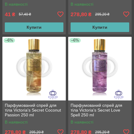
В наявності
В наявності
41
278,80
₴
₴
57,40 ₴
295,20 ₴
Купити
Купити
–6%
–6%
Парфумований спрей для
Парфумований спрей для
тіла Victoria's Secret Coconut
тіла Victoria's Secret Love
Passion 250 ml
Spell 250 ml
В наявності
В наявності
278,80
278,80
₴
₴
295,20 ₴
295,20 ₴