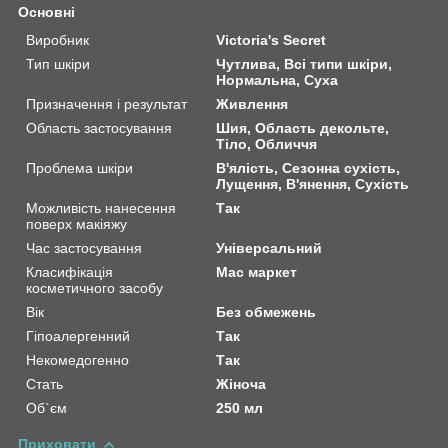
Основні
Виробник
Victoria's Secret
Тип шкіри
Чутлива, Всі типи шкіри,
Нормальна, Суха
Призначення і результат
Живлення
Область застосування
Шия, Область декольте,
Тіло, Обличчя
Проблема шкіри
В'ялість, Сезонна сухість,
Лущення, В'янення, Сухість
Можливість нанесення
Так
поверх макіяжу
Час застосування
Універсальний
Класифікація
Мас маркет
косметичного засобу
Вік
Без обмежень
Гіпоалергенний
Так
Некомедогенно
Так
Стать
Жіноча
Об`єм
250 мл
Приховати