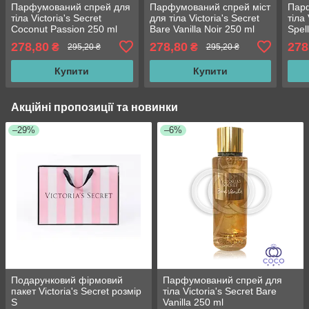
Парфумований спрей для
Парфумований спрей міст
Пар
тіла Victoria's Secret
для тіла Victoria's Secret
тіла 
Coconut Passion 250 ml
Bare Vanilla Noir 250 ml
Spel
278,80
278,80
278
₴
₴
295,20 ₴
295,20 ₴
Купити
Купити
Акційні пропозиції та новинки
–29%
–6%
Подарунковий фірмовий
Парфумований спрей для
пакет Victoria's Secret розмір
тіла Victoria's Secret Bare
S
Vanilla 250 ml