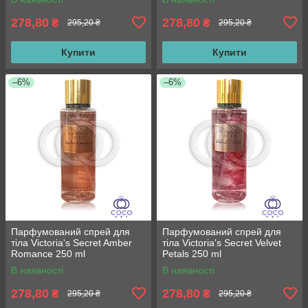
278,80
278,80
₴
₴
295,20 ₴
295,20 ₴
Купити
Купити
–6%
–6%
Парфумований спрей для
Парфумований спрей для
тіла Victoria's Secret Amber
тіла Victoria's Secret Velvet
Romance 250 ml
Petals 250 ml
В наявності
В наявності
278,80
278,80
₴
₴
295,20 ₴
295,20 ₴