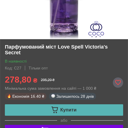
Парфумований міст Love Spell Victoria's
Secret
В наявності
Код: C27
Тільки опт
278,80
₴
295,20 ₴
Мінімальна сума замовлення на сайті — 1 000 ₴
Економія
16.40 ₴
Залишилось
28 днів
Купити
або