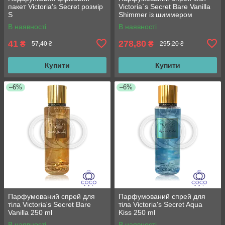
пакет Victoria's Secret розмір
Victoria`s Secret Bare Vanilla
S
Shimmer із шиммером
В наявності
В наявності
41
278,80
₴
₴
57,40 ₴
295,20 ₴
Купити
Купити
–6%
–6%
Парфумований спрей для
Парфумований спрей для
тіла Victoria's Secret Bare
тіла Victoria's Secret Aqua
Vanilla 250 ml
Kiss 250 ml
В наявності
В наявності