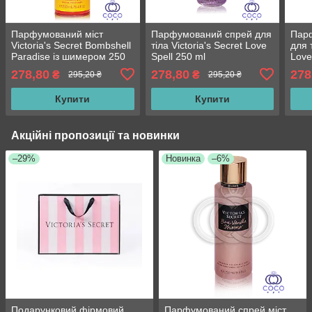
Парфумований міст
Парфумований спрей для
Парф
Victoria's Secret Bombshell
тіла Victoria's Secret Love
для т
Paradise із шимером 250
Spell 250 ml
Love
ml
Shim
278,80
278,80
278
₴
₴
295,20 ₴
295,20 ₴
ml
Купити
Купити
Акційні пропозиції та новинки
–29%
Новинка
–6%
Подарунковий фірмовий
Парфумований спрей міст