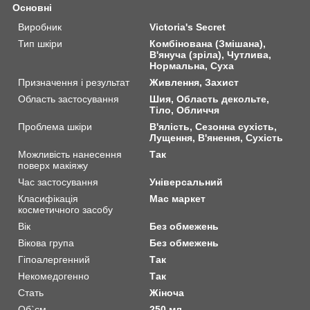
Основні
Виробник
Victoria's Secret
Тип шкіри
Комбінована (Змішана),
В'януча (зріла), Чутлива,
Нормальна, Суха
Призначення і результат
Живлення, Захист
Область застосування
Шия, Область декольте,
Тіло, Обличчя
Проблема шкіри
В'ялість, Сезонна сухість,
Лущення, В'янення, Сухість
Можливість нанесення
Так
поверх макіяжу
Час застосування
Універсальний
Класифікація
Мас маркет
косметичного засобу
Вік
Без обмежень
Вікова група
Без обмежень
Гіпоалергенний
Так
Некомедогенно
Так
Стать
Жіноча
Об`єм
250 мл