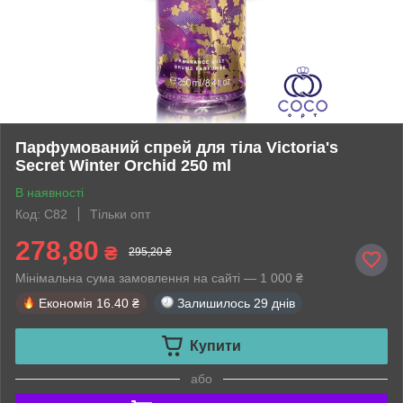
Парфумований спрей для тіла Victoria's
Secret Winter Orchid 250 ml
В наявності
Код: С82
Тільки опт
278,80
₴
295,20 ₴
Мінімальна сума замовлення на сайті — 1 000 ₴
Економія
16.40 ₴
Залишилось
29 днів
Купити
або