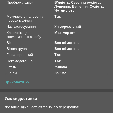
Проблема шкіри
В'ялість, Сезонна сухість,
Лущення, В'янення, Сухість,
Чутливість
Можливість нанесення
Так
поверх макіяжу
Час застосування
Універсальний
Класифікація
Мас маркет
косметичного засобу
Вік
Без обмежень
Вікова група
Без обмежень
Гіпоалергенний
Так
Некомедогенно
Так
Стать
Жіноча
Об`єм
250 мл
Приховати
Умови доставки
Доставка здійснюється тільки по передоплаті.