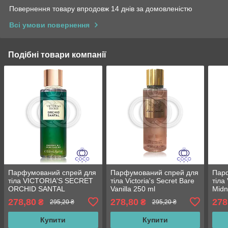
Повернення товару впродовж 14 днів за домовленістю
Всі умови повернення
Подібні товари компанії
Парфумований спрей для
Парфумований спрей для
Пар
тіла VICTORIA'S SECRET
тіла Victoria's Secret Bare
тіла 
ORCHID SANTAL
Vanilla 250 ml
Midn
FRAGRANCE 250 мл
278,80
278,80
278
₴
₴
295,20 ₴
295,20 ₴
Купити
Купити