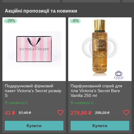
Акційні пропозиції та новинки
–29%
–6%
Подарунковий фірмовий
Парфумований спрей для
пакет Victoria's Secret розмір
тіла Victoria's Secret Bare
S
Vanilla 250 ml
В наявності
В наявності
41
278,80
₴
₴
57,40 ₴
295,20 ₴
Купити
Купити