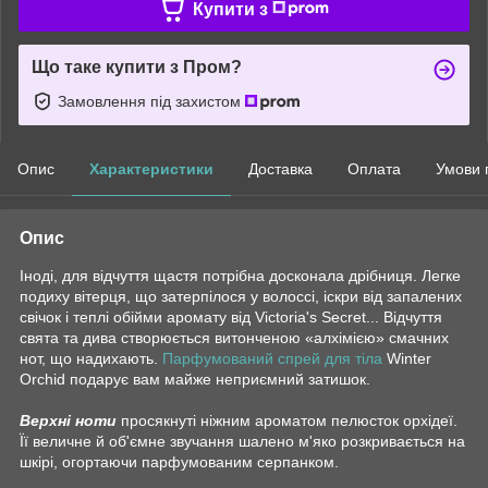
Купити з
Що таке купити з Пром?
Замовлення під захистом
Опис
Характеристики
Доставка
Оплата
Умови 
Опис
Іноді, для відчуття щастя потрібна досконала дрібниця. Легке
подиху вітерця, що затерпілося у волоссі, іскри від запалених
свічок і теплі обійми аромату від Victoria's Secret... Відчуття
свята та дива створюється витонченою «алхімією» смачних
нот, що надихають.
Парфумований спрей для тіла
Winter
Orchid подарує вам майже неприємний затишок.
Верхні ноти
просякнуті ніжним ароматом пелюсток орхідеї.
Її величне й об'ємне звучання шалено м'яко розкривається на
шкірі, огортаючи парфумованим серпанком.