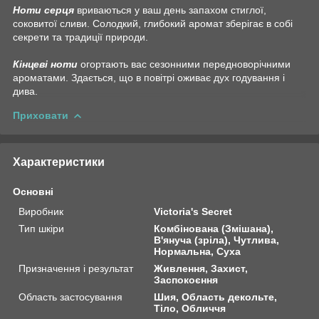
Ноти серця
вриваються у ваш день запахом стиглої,
соковитої сливи. Солодкий, глибокий аромат зберігає в собі
секрети та традиції природи.
Кінцеві ноти
огортають вас сезонними передноворічними
ароматами. Здається, що в повітрі оживає дух годування і
дива.
Приховати
Характеристики
Основні
Виробник
Victoria's Secret
Тип шкіри
Комбінована (Змішана),
В'януча (зріла), Чутлива,
Нормальна, Суха
Призначення і результат
Живлення, Захист,
Заспокоєння
Область застосування
Шия, Область декольте,
Тіло, Обличчя