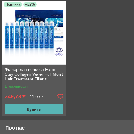
Новинка
–22%
Філлер для волосся Farm
Stay Collagen Water Full Moist
Hair Treatment Filler з
колагеном 10*13 мл
В наявності
349,73
₴
449,77 ₴
Купити
Про нас