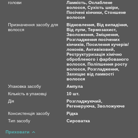
голови
Ламкість, Ослаблене
волосся, Сухість шкіри,
Посічені кінчики, Стоншене
волосся
Призначення засобу для
Відновлення, Від випадіння,
волосся
Від лупи, Термозахист,
Зволоження, Зміцнення,
Розгладження посічених
кінчиків, Посилення кучерів/
локонів, Антивіковий,
Реструктуризація хімічно
обробленого і фарбованого
волосся, Поліпшення росту
волосся, Розгладження,
Захищає від ламкості
волосся
Упаковка засобу
Ампула
Кількість в упаковці
10 шт.
Дія
Розгладжуючий,
Регенеруюча, Зволожуюче
Консистенція засобу
Рідка
Тип засобу
Сироватка
Приховати