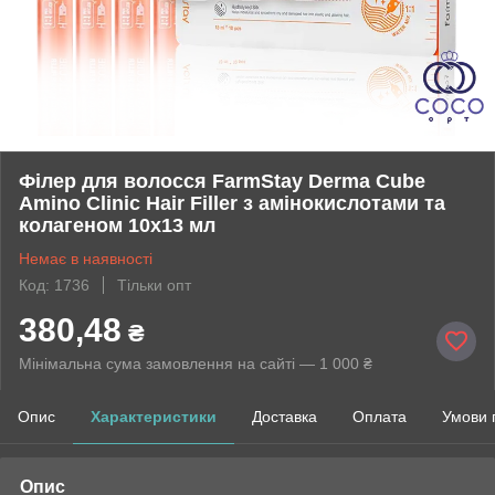
Філер для волосся FarmStay Derma Cube
Amino Clinic Hair Filler з амінокислотами та
колагеном 10х13 мл
Немає в наявності
Код: 1736
Тільки опт
380,48
₴
Мінімальна сума замовлення на сайті — 1 000 ₴
Опис
Характеристики
Доставка
Оплата
Умови 
Опис