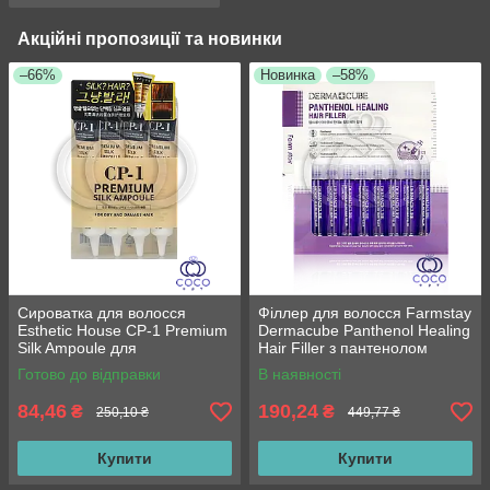
Акційні пропозиції та новинки
–66%
Новинка
–58%
Сироватка для волосся
Філлер для волосся Farmstay
Esthetic House CP-1 Premium
Dermacube Panthenol Healing
Silk Ampoule для
Hair Filler з пантенолом
пошкодженого волосся з
Готово до відправки
В наявності
протеїнами шовку 4*20 мл
84,46
190,24
₴
₴
250,10 ₴
449,77 ₴
Купити
Купити