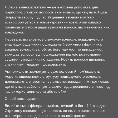
Філер з амінокислотами — це екстрена допомога для
пористого, ламкого волосся з кінчиками, що січуться. Рідка
формула засобу під час з'єднання з водою миттєво
трансформується в концентрований крем, який швидко
проникає в глибокі шари кутикули волоса, впливаючи на них
зсередини.
Переваги: встановлює структуру волосся, пошкодженого
внаслідок будь-яких пошкоджень (термічних і фізичних),
зміцнює волосся, запобігає його ламкості та випаданню,
захищає волосся від пошкодження під час розчісування,
сушіння, укладання, укладання. Робить волосся щільним,
слухняним, гладким і шовковистим.
Амінокислоти зволожують сухе волосся й пом'якшують
жорсткі, відновлюють структуру пошкодженого волосся,
допомагають впоратися з ламкістю, випаданням і котиками,
що січуться, забезпечують захист від агресивного впливу під
час використання фена або плойки.
Спосіб застосування
Вилийте вміст філера в ємність, змішайте його 1:1 з водою.
Отриману консистенцію нанесіть на вологе чисте волосся,
рівномірно розподіляючи філер на всій довжині.