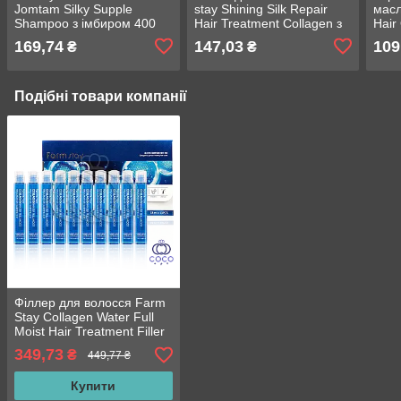
Jomtam Silky Supple
stay Shining Silk Repair
масл
Shampoo з імбиром 400
Hair Treatment Collagen з
Hair 
мл
колагеном
169,74
147,03
109
₴
₴
Подібні товари компанії
Філлер для волосся Farm
Stay Collagen Water Full
Moist Hair Treatment Filler
з колагеном 10*13 мл
349,73
₴
449,77 ₴
Купити