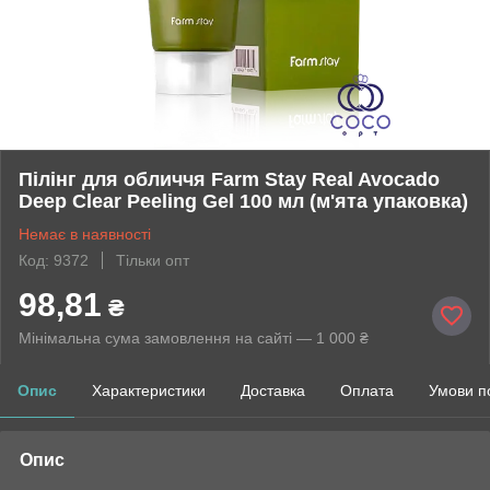
Пілінг для обличчя Farm Stay Real Avocado
Deep Clear Peeling Gel 100 мл (м'ята упаковка)
Немає в наявності
Код: 9372
Тільки опт
98,81
₴
Мінімальна сума замовлення на сайті — 1 000 ₴
Опис
Характеристики
Доставка
Оплата
Умови п
Опис