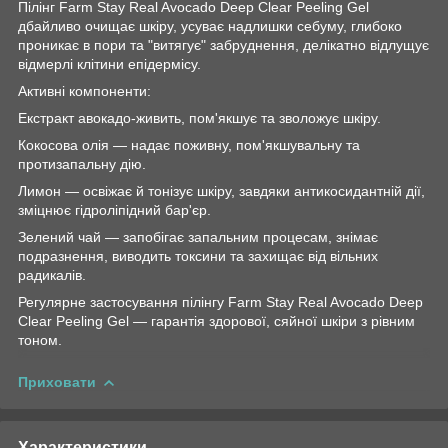
Пілінг Farm Stay Real Avocado Deep Clear Peeling Gel
дбайливо очищає шкіру, усуває надлишки себуму, глибоко
проникає в пори та "витягує" забруднення, делікатно відлущує
відмерлі клітини епідермісу.
Активні компоненти:
Екстракт авокадо-живить, пом'якшує та зволожує шкіру.
Кокосова олія — надає поживну, пом'якшувальну та
протизапальну дію.
Лимон — освіжає й тонізує шкіру, завдяки антикосидантній дії,
зміцнює гідроліпідний бар'єр.
Зелений чай — запобігає запальним процесам, знімає
подразнення, виводить токсини та захищає від вільних
радикалів.
Регулярне застосування пілінгу Farm Stay Real Avocado Deep
Clear Peeling Gel — гарантія здорової, сяйної шкіри з рівним
тоном.
Приховати
Характеристики