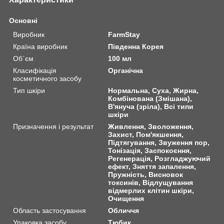
Основні
Виробник
FarmStay
Країна виробник
Південна Корея
Об`єм
100 мл
Класифікація
Органічна
косметичного засобу
Тип шкіри
Нормальна, Суха, Жирна,
Комбінована (Змішана),
В'януча (зріла), Всі типи
шкіри
Призначення і результат
Живлення, Зволоження,
Захист, Пом'якшення,
Підтягування, Звуження пор,
Тонізація, Заспокоєння,
Регенерація, Розгладжуючий
ефект, Зняття запалення,
Пружність, Висновок
токсинів, Відлущування
відмерлих клітин шкіри,
Очищення
Область застосування
Обличчя
Упаковка засобу
Тюбик