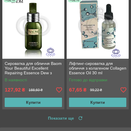
Сироватка для обличчя Baom
Ліфтинг-сироватка для
Your Beautiful Excellent
обличчя з колагеном Collagen
Repairing Essence Dew з
Essence Oil 30 ml
екстрактом морських
В наявності
Готово до відправки
водоростей 50 мл
127,92
67,65
₴
₴
188,60 ₴
99,22 ₴
Купити
Купити
Показати ще