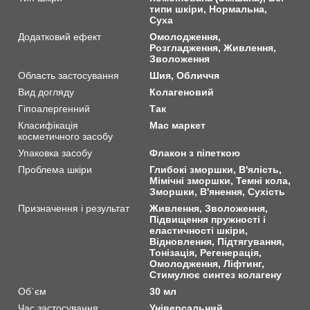
типи шкіри, Нормальна,
Суха
Додатковий ефект
Омолодження,
Розгладження, Живлення,
Зволоження
Область застосування
Шия, Обличчя
Вид догляду
Колагеновий
Гіпоалергенний
Так
Класифікація
Мас маркет
косметичного засобу
Упаковка засобу
Флакон з піпеткою
Проблема шкіри
Глибокі зморшки, В'ялість,
Мімічні зморшки, Темні кола,
Зморшки, В'янення, Сухість
Призначення і результат
Живлення, Зволоження,
Підвищення пружності і
еластичності шкіри,
Відновлення, Підтягування,
Тонізація, Регенерація,
Омолодження, Ліфтинг,
Стимулює синтез колагену
Об`єм
30 мл
Час застосування
Універсальний