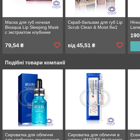
Маска для губ ночная
Скраб-бальзам для губ Lip
Нічн
Bioaqua Lip Sleeping Mask
Scrub Clean & Moist 8w1
Lane
с экстрактом клубники
190
79,54
45,51
₴
від
₴
Подібні товари компанії
Сироватка для обличчя
Сироватка для обличчя в
Есен
для глибокого зволоження
шприці IMAGES Hyaluronic
екст