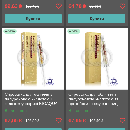
99,63
64,78
₴
₴
159,49 ₴
99,63 ₴
Купити
Купити
–34%
–34%
Сироватка для обличчя з
Сироватка для обличчя з
гіалуроновою кислотою і
гіалуроновою кислотою та
золотом у шприці BIOAQUA
протеїном шовку в шприці
Gold 24K Hydra Essence 10 g
BIOAQUA Silk Hydra Essence
В наявності
В наявності
10 g
67,65
67,65
₴
₴
102,50 ₴
102,50 ₴