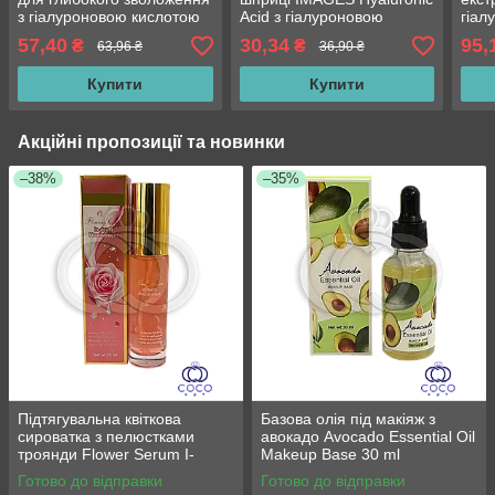
з гіалуроновою кислотою
Acid з гіалуроновою
гіал
VEZE Hyaluronic Acid
кислотою 10 г
Veze
57,40
30,34
95,
₴
₴
63,96 ₴
36,90 ₴
Moisturizes Concentra
Cavi
35 
Купити
Купити
Акційні пропозиції та новинки
–38%
–35%
Підтягувальна квіткова
Базова олія під макіяж з
сироватка з пелюстками
авокадо Avocado Essential Oil
троянди Flower Serum I-
Makeup Base 30 ml
Depth Nourishment 35 ml
Готово до відправки
Готово до відправки