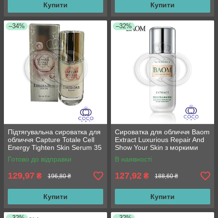
Купити
Купити
–34%
–32%
Підтягувальна сироватка для
Сироватка для обличчя Baom
обличчя Capture Totale Cell
Extract Luxurious Repair And
Energy Tighten Skin Serum 35
Show Your Skin з моркими
ml
водоростями 40 г
Готово до відправки
В наявності
129,97
127,92
₴
₴
196,80 ₴
188,60 ₴
Купити
Купити
–32%
–32%