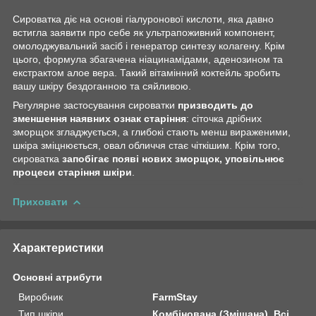
Сироватка діє на основі гіалуронової кислоти, яка давно
встигла заявити про себе як ультрапоживний компонент,
омолоджувальний засіб і генератор синтезу колагену. Крім
цього, формула збагачена ніацинамідами, аденозином та
екстрактом алое вера. Такий вітамінний коктейль зробить
вашу шкіру бездоганною та сяйливою.
Регулярне застосування сироватки
призводить до
зменшення наявних ознак старіння
: сіточка дрібних
зморщок згладжується, а глибокі стають менш вираженими,
шкіра зміцнюється, овал обличчя стає чіткішим. Крім того,
сироватка
запобігає появі нових зморщок, уповільнює
процеси старіння шкіри
.
Приховати
Характеристики
Основні атрибути
Виробник
FarmStay
Тип шкіри
Комбінована (Змішана), Всі