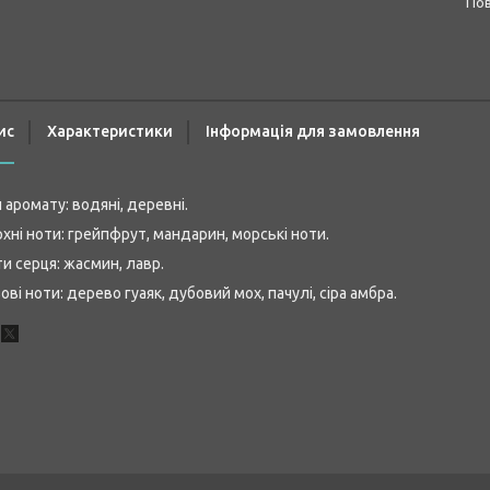
п
ис
Характеристики
Інформація для замовлення
 аромату: водяні, деревні.
хні ноти: грейпфрут, мандарин, морські ноти.
и серця: жасмин, лавр.
ові ноти: дерево гуаяк, дубовий мох, пачулі, сіра амбра.