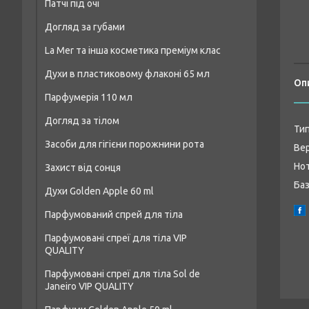
Патчі під очі
Догляд за губами
La Mer та інша косметика преміум клас
Духи в пластиковому флаконі 65 мл
Оп
Парфумерія 110 мл
Чоловічі парфуми аналог 65 мл
Догляд за тілом
Чоловіча парфумерія 110 мл
Жіночі парфуми аналог 65 мл
Тип
Засоби для гігієни порожнини рота
Засоби для душу та ванни
Парфумерія унісекс 110 мл
Унісекс-парфуми аналог 65 мл
Вер
Нот
Захист від сонця
Креми та лосьйони для тіла
Жіноча парфумерія 110 мл
Баз
Духи Golden Apple 60 ml
Засоби для пілінгу тіла
Парфумований спрей для тіла
Жіночі парфуми Golden Apple 60 ml
Дезодоранти
Парфумовані спреї для тіла VIP
Чоловічі парфуми Golden Apple 60 ml
Засоби для догляду за шкірою рук
QUALITY
Унісекс-парфуми Golden Apple 60 ml
Парфумовані спреї для тіла Sol de
Janeiro VIP QUALITY