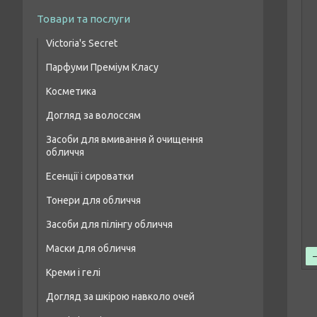
Товари та послуги
Victoria's Secret
Парфуми Преміум Класу
Парфумовані набори
Косметика
Жіночі парфуми преміум класу
Парфумований спрей для тіла
Догляд за волоссям
Макіяж очей
Чоловіча парфумована вода преміум
класу
Засоби для вмивання й очищення
Шампуні для волосся
Макіяж брів
обличчя
Парфумерія унісекс преміум класу
Бальзами та кондиціонери для волосся
Макіяж губ
Есенції і сироватки
Засоби для лікування волосся і шкіри
Макіяж обличчя
Тонери для обличчя
голови
Засоби для пілінгу обличчя
Маски для волосся
Маски для обличчя
Масло для волосся
Креми і гелі
Догляд за шкірою навколо очей