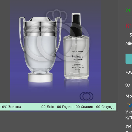
В н
81
9
Мін
+38
0
0
0
0
0
0
0
0
–10%
Днів
Годин
Хвилин
Секунд
У к
куп