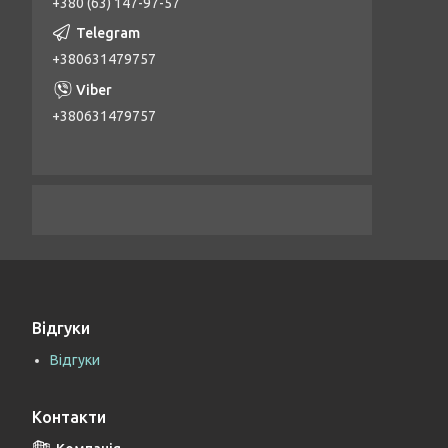
+380 (63) 147-97-57
+380631479757
+380631479757
Відгуки
Відгуки
Контакти