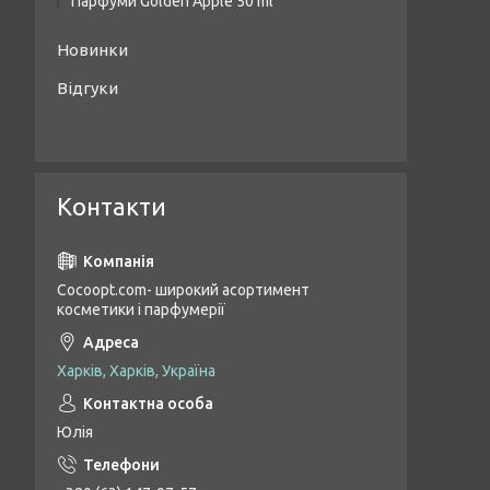
Парфуми Golden Apple 50 ml
Жіночі парфуми Golden Apple 50 ml
Новинки
Унісекс парфуми Golden Apple 50 ml
Відгуки
Чоловічі парфуми Golden Apple 50 ml
Контакти
Cocoopt.com- широкий асортимент
косметики і парфумерії
Харків, Харків, Україна
Юлія