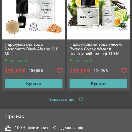
Парфумована вода
Парфумована вода унісекс
Nasomatto Black Afgano 110
Byredo Gypsy Water в
Ml
пластиковій пляшці 110 Ml
ОАЕ
В наявності
В наявності
138,17
138,17
₴
₴
154,98 ₴
154,98 ₴
Купити
Купити
Показати ще
Про нас
100% позитивних з 81 відгука за рік