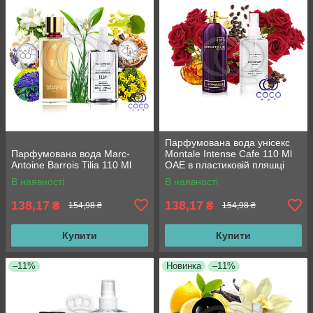
Парфумована вода унісекс
Парфумована вода Marc-
Montale Intense Cafe 110 Ml
Antoine Barrois Tilia 110 Ml
ОАЕ в пластиковій пляшці
В наявності
В наявності
138,17
138,17
₴
₴
154,98 ₴
154,98 ₴
Купити
Купити
–11%
Новинка
–11%