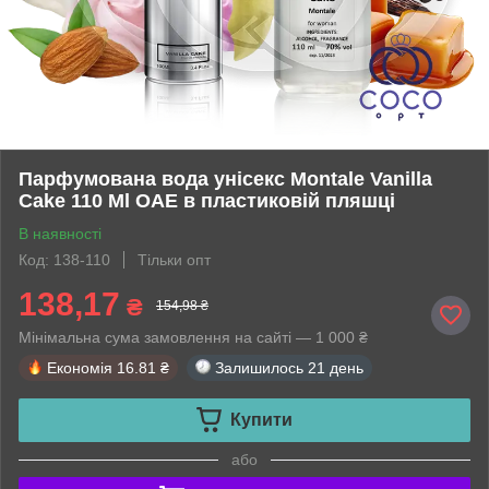
Парфумована вода унісекс Montale Vanilla
Cake 110 Ml ОАЕ в пластиковій пляшці
В наявності
Код: 138-110
Тільки опт
138,17
₴
154,98 ₴
Мінімальна сума замовлення на сайті — 1 000 ₴
Економія
16.81 ₴
Залишилось
21 день
Купити
або