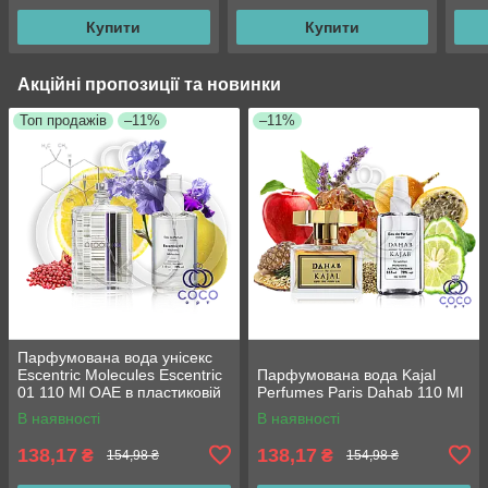
Купити
Купити
Акційні пропозиції та новинки
Топ продажів
–11%
–11%
Парфумована вода унісекс
Escentric Molecules Escentric
Парфумована вода Kajal
01 110 Ml ОАЕ в пластиковій
Perfumes Paris Dahab 110 Ml
пляшці
В наявності
В наявності
138,17
138,17
₴
₴
154,98 ₴
154,98 ₴