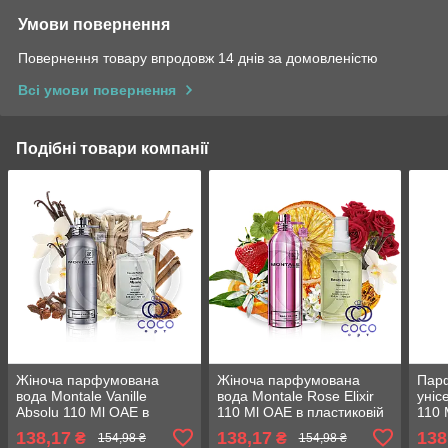
Умови повернення
Повернення товару впродовж 14 днів за домовленістю
Всі умови повернення
Подібні товари компанії
Жіноча парфумована
Жіноча парфумована
Пар
вода Montale Vanille
вода Montale Rose Elixir
уніс
Absolu 110 Ml ОАЕ в
110 Ml ОАЕ в пластиковій
110 
пластиковій пляшці
пляшці
пляш
138,17
138,17
138
₴
₴
154,98 ₴
154,98 ₴