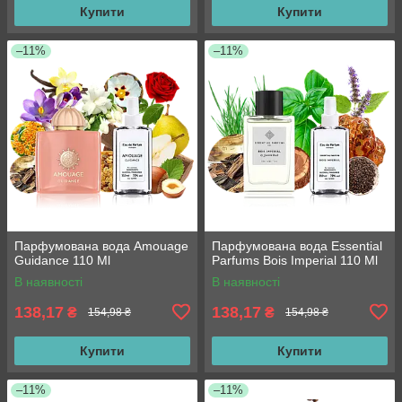
Купити
Купити
–11%
–11%
Парфумована вода Amouage
Парфумована вода Essential
Guidance 110 Ml
Parfums Bois Imperial 110 Ml
В наявності
В наявності
138,17
138,17
₴
₴
154,98 ₴
154,98 ₴
Купити
Купити
–11%
–11%