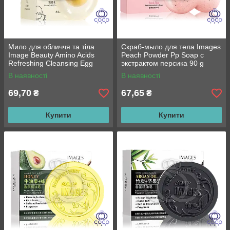
Мило для обличчя та тіла
Скраб-мыло для тела Images
Image Beauty Amino Acids
Peach Powder Pp Soap с
Refreshing Cleansing Egg
экстрактом персика 90 g
Soap з амінокислотами
ручной работы
В наявності
В наявності
ручної роботи 80
69,70
67,65
₴
₴
Купити
Купити