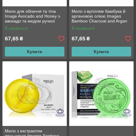
Мило для обличчя та тіла
Мило з вугіллям бамбука й
Image Avocado and Honey з
аргановою олією Images
авокадо та медом ручної
Bamboo Charcoal and Argan
роботи 100 g
Oil ручної роботи 100 g
В наявності
В наявності
67,65
67,65
₴
₴
Купити
Купити
Мило з екстрактом
женьшеню Images Sophora