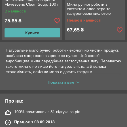
Flavescens Clean Soup, 100 г
Мило ручної роботи з
ручної роботи
екстактом алое вера та
В наявності
гіалуроновою кислотою
IMAGES 100 g
75,85
Немає в наявності
₴
67,65
₴
Купити
Натуральне мило ручної роботи - екологічно чистий продукт,
особливо якщо воно зварене «з нуля». Цей спосіб
виробництва мила передбачає застосування лугу. Перевагою
такого мила є не лише його натуральність, а й велика
економічність, оскільки мило є досить твердим.
Залежно від способу приготування мило може містити від 3
Показати все
до 15 відсотків масел, які доглядатимуть за шкірою, так
званий пережир. Ці олії не вступають у реакцію з лугом, вони
призначені саме для живлення та зволоження шкіри.
Про нас
Натуральне тверде мило містить багато корисних і
незвичайних добавок: глину різних видів, сіль, каву, молоко,
100% позитивних з 81 відгука за рік
олії, дьоготь та ін. Ці інгредієнти мають різні властивості,
наприклад, мило з глинами може використовуватися замість
Працює з 08.09.2018
піни для гоління, оскільки має ковзний ефект. Кавове мило