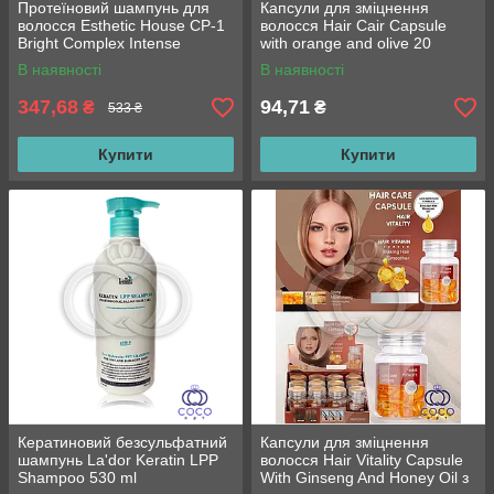
Протеїновий шампунь для
Капсули для зміцнення
волосся Esthetic House CP-1
волосся Hair Cair Capsule
Bright Complex Intense
with orange and olive 20
Nourishing Shampoo, 500 мл
штук*1 гр
В наявності
В наявності
347,68
94,71
₴
₴
533 ₴
Купити
Купити
Кератиновий безсульфатний
Капсули для зміцнення
шампунь La'dor Keratin LPP
волосся Hair Vitality Capsule
Shampoo 530 ml
With Ginseng And Honey Oil з