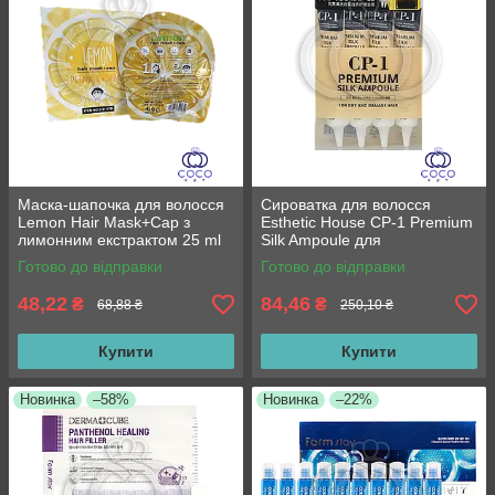
Маска-шапочка для волосся
Сироватка для волосся
Lemon Hair Mask+Cap з
Esthetic House CP-1 Premium
лимонним екстрактом 25 ml
Silk Ampoule для
пошкодженого волосся з
Готово до відправки
Готово до відправки
протеїнами шовку 4*20 мл
48,22
84,46
₴
₴
68,88 ₴
250,10 ₴
Купити
Купити
Новинка
–58%
Новинка
–22%