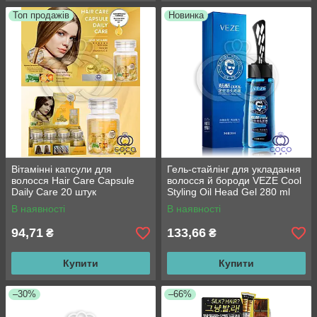
Топ продажів
Новинка
Вітамінні капсули для
Гель-стайлінг для укладання
волосся Hair Care Capsule
волосся й бороди VEZE Cool
Daily Care 20 штук
Styling Oil Head Gel 280 ml
В наявності
В наявності
94,71
133,66
₴
₴
Купити
Купити
–30%
–66%