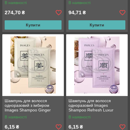
женьшенем і медом 20 штук
В наявності
В наявності
274,70
94,71
₴
₴
Купити
Купити
Шампунь для волосся
Шампунь для волосся
одноразовий з імбиром
одноразовий Images
Images Shampoo Ginger
Shampoo Refresh Luxur
Luxur Softening 8 g
Soften 8 g
В наявності
В наявності
6,15
6,15
₴
₴