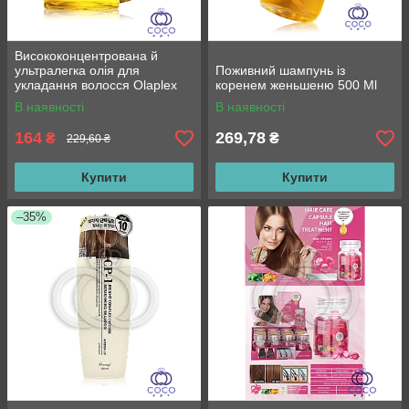
Висококонцентрована й
ультралегка олія для
Поживний шампунь із
укладання волосся Olaplex
коренем женьшеню 500 Ml
No. 7 Bonding Oil 30ml
В наявності
В наявності
164
269,78
₴
₴
229,60 ₴
Купити
Купити
–35%