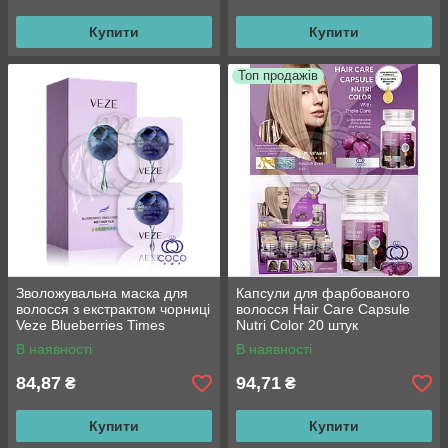
Купити
Купити
Топ продажів
Зволожувальна маска для
Капсули для фарбованого
волосся з екстрактом чорниці
волосся Hair Care Capsule
Veze Blueberries Times
Nutri Color 20 штук
Embellish Wet Hair Film, 12
В наявності
В наявності
г*6 шт.
84,87
94,71
₴
₴
Купити
Купити