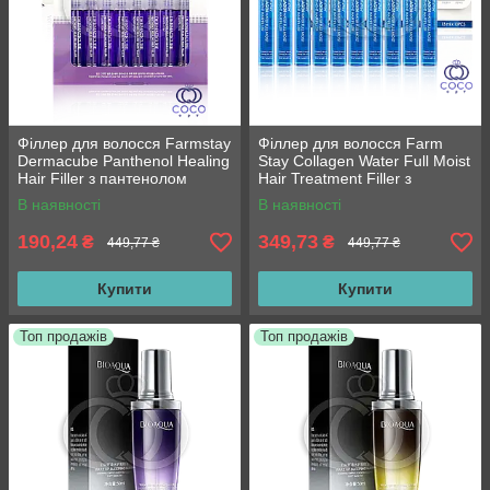
Філлер для волосся Farmstay
Філлер для волосся Farm
Dermacube Panthenol Healing
Stay Collagen Water Full Moist
Hair Filler з пантенолом
Hair Treatment Filler з
колагеном 10*13 мл
В наявності
В наявності
190,24
349,73
₴
₴
449,77 ₴
449,77 ₴
Купити
Купити
Топ продажів
Топ продажів