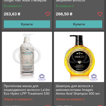
Ginger Hair Mask з імбиром
зміцнення волосся
В наявності
В наявності
263,63
266,50
₴
₴
Купити
Купити
Протеїнова маска для
Шампунь для волосся з
пошкодженого волосся La'dor
амінокислотами Images
Eco Hydro LPP Treatment 530
Amino Acid Shampoo 400 мл
ml
Немає в наявності
Немає в наявності