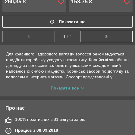
260,35
153,75
₴
₴
Показати ще
1
/ 4
Для красивого і здорового вигляду волосся рекомендується
придбати корейську уходовую косметику. Корейські засоби по
догляду за волоссям володіють унікальним складом, який
наповнює їх силою і міцністю. Корейські засоби по догляду за
волоссям в інтернет-магазині Сocoopt представлені у
великому асортименті. Тут зможете швидко оформити
Показати все
замовлення на корейські засоби по догляду за волоссям в
Україні. Купити корейську косметику для волосся — це
зробити вибір на користь косметики високої якості за
приємною вартості. Купити корейські кошти можна не тільки
Про нас
для себе, але і як подарунок.
100% позитивних з 81 відгука за рік
Переваги використання корейських
Працює з 08.09.2018
засобів по догляду за волоссям